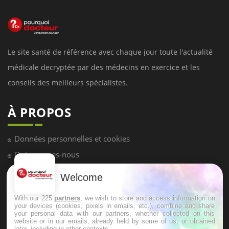
Le site santé de référence avec chaque jour toute l'actualité
médicale decryptée par des médecins en exercice et les
conseils des meilleurs spécialistes.
À PROPOS
Données personnelles et cookies
Qui sommes-nous
Conditions d'utilisation
Welcome
Plan du site
With our 225
partners
, we wish to store and access information on
Mentions Légales
your devices (cookies, pixels in emails, etc.), combine and share
your personal data with our partners, whether collected on this
Nous contacter
website or in our emails, already held by some of us, or obtained
later, including in other contexts.