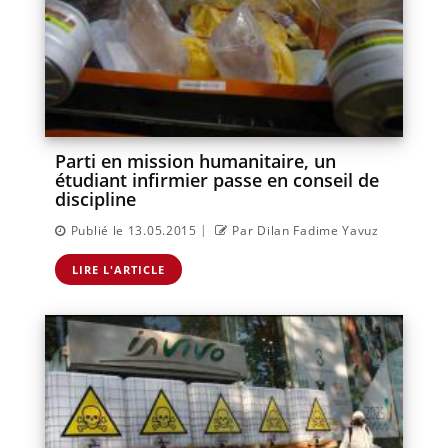
Parti en mission humanitaire, un
étudiant infirmier passe en conseil de
discipline
|
Publié le 13.05.2015
Par Dilan Fadime Yavuz
LIRE L'ARTICLE