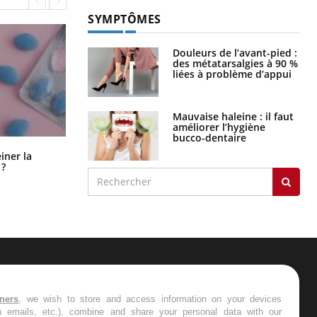
SYMPTÔMES
Douleurs de l’avant-pied :
des métatarsalgies à 90 %
liées à problème d’appui
Mauvaise haleine : il faut
améliorer l’hygiène
bucco-dentaire
Pourquoi manger moins de
einer la
protéines pourrait finalement être
 ?
bénéfique
ER
tners
, we wish to store and access information on your devices
in emails, etc.), combine and share your personal data with our
s les semaines les meilleures