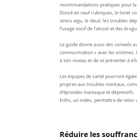
ez les soignants.
soleil, activités en plein air… Nos mains
défi
recommandations pratiques pour la 
sont ...
Divisé en neuf rubriques, le livret 
stress aigu, le deuil, les troubles dé
l’usage nocif de l’alcool et des drogu
Le guide donne aussi des conseils a
communication » avec les victimes. I
à son niveau et de se présenter à el
Les équipes de santé pourront égale
propres aux troubles mentaux, comme
d’épisodes maniaque et dépressifs.
Enfin, un index, permettra de relie
Réduire les souffranc