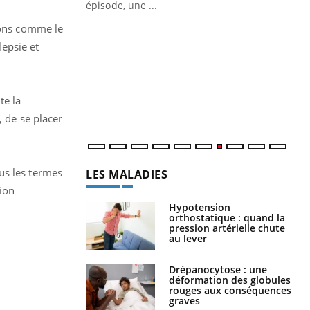
ière de bilan de
épisode, une ...
« jumeau
tions comme le
Qu
You
êtr
lepsie et
"Le
qua
Doc
te la
dir
, de se placer
us les termes
LES MALADIES
ion
Hypotension
orthostatique : quand la
pression artérielle chute
au lever
Drépanocytose : une
déformation des globules
rouges aux conséquences
graves