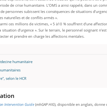
période de crise humanitaire. L’OMS a ainsi rappelé, dans un co
s de personnes subissent les conséquences de situations d’urgen
s naturelles et de conflits armés ».
armi ces millions de victimes, « 5 à10 % souffrent d’une affectio
ituation d’urgence ». Sur le terrain, le personnel soignant n’est
ecter et prendre en charge les affections mentales.
médecine humanitaire
 humanitaires
re", selon le HCR
Youtube
bète & Ramadan 2026
Un « jumeau numériq
tube
Youtube
faciliter l’accès à la 
ation
Ramadan approche, et, pour de
Youtube
préventive
breuses personnes atteintes de
Un établissement lié à u
ète, c'est une période de questions, de
n Intervention Guide
(
mhGAP HIG
), disponible en anglais, donne 