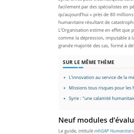
facilement par des spécialistes en 
qu’aujourd’hui « près de 80 million
humanitaire résultant de catastrophe
L’Organisation estime en effet que p
comme la dépression, imputable à la s
grande majorité des cas, formé à dét
SUR LE MÊME THÈME
L'innovation au service de la 
Missions tous risques pour les
Syrie : "une calamité humanitai
ale : et si on
Eczéma Chronique des Mains : se
Dia
Youtube
You
ube
Youtube
préparer pour l’été !
Neuf modules d’évalu
Le 
 diabète de type 2
L'été arrive… et avec lui, un tout nouveau
nom
ues chez les
rythme de vie ! Vacances, plage, piscine,
diab
Le guide, intitulé
mhGAP Humanitaria