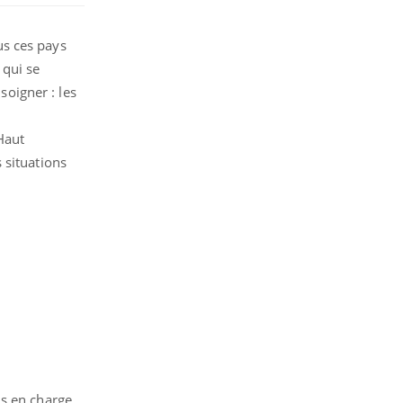
us ces pays
 qui se
soigner : les
Haut
 situations
is en charge