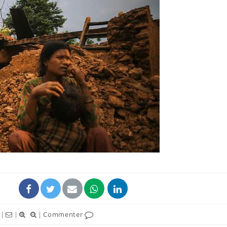
TDAH : quel est ce
Insuffis
traitement autorisé aux
comment
États-Unis ?
préveni
Cerveau : le mystère de la
Le déca
"madeleine de Proust"
d'été : 
enfin expliqué
sommeil
Intolérance au gluten : les
Grossess
nouvelles
pourraie
recommandations de la
poids d
HAS
|
|
|
Commenter