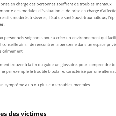
mutualiste innove en mat
s, mais ...
prise en charge des personnes souffrant de troubles mentaux.
santé : l'utilisation d'un 
comporte des modules d’évaluation et de prise en charge d’affec
numérique » permet ...
pressifs modérés à sévères, l’état de santé post-traumatique, l’épi
es.
ux personnels soignants pour « créer un environnement qui facili
l conseille ainsi, de rencontrer la personne dans un espace privé
le calmement.
ment trouver à la fin du guide un glossaire, pour comprendre to
 par exemple le trouble bipolaire, caractérisé par une alternat
r un symptôme à un ou plusieurs troubles mentales.
es des victimes