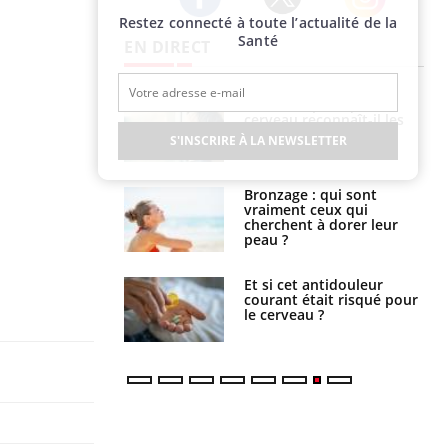
Restez connecté à toute l’actualité de la
Twitter
Facebook
Instagram
Santé
EN DIRECT
ance cardiaque :
Autisme : pourquoi le
 mieux la
cerveau reconnaît-il les
r
visages autrement ?
S'INSCRIRE À LA NEWSLETTER
lage des horaires
Bronzage : qui sont
quel impact sur le
vraiment ceux qui
 ?
cherchent à dorer leur
peau ?
e : ces polluants
Et si cet antidouleur
nt influencer le
courant était risqué pour
es enfants
le cerveau ?