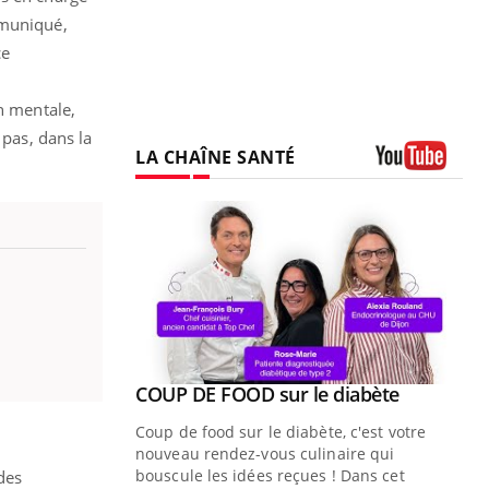
mmuniqué,
ce
n mentale,
 pas, dans la
LA CHAÎNE SANTÉ
Youtube
Youtube
ue » pour
COUP DE FOOD sur le diabète
Youtube
médecine
Coup de food sur le diabète, c'est votre
nouveau rendez-vous culinaire qui
n groupe
bouscule les idées reçues ! Dans cet
des