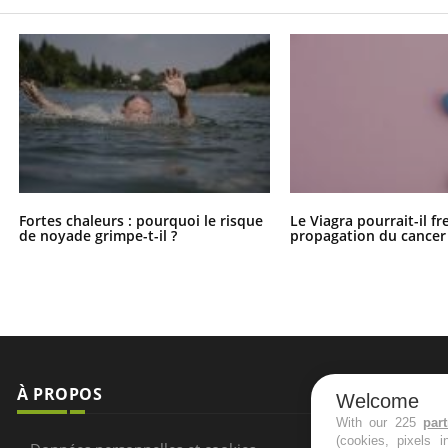
Fortes chaleurs : pourquoi le risque
Le Viagra pourrait-il fr
de noyade grimpe-t-il ?
propagation du cancer
À PROPOS
NEWSLETT
Welcome
With our 225
par
(cookies, pixels 
Recevez toute