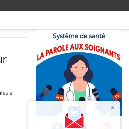
ur
ales à
Publicité