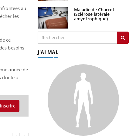
onfrontées au
Maladie de Charcot
(Sclérose latérale
êcher les
amyotrophique)
de ce
 des besoins
J'AI MAL
uième année de
s doute à
'inscrire