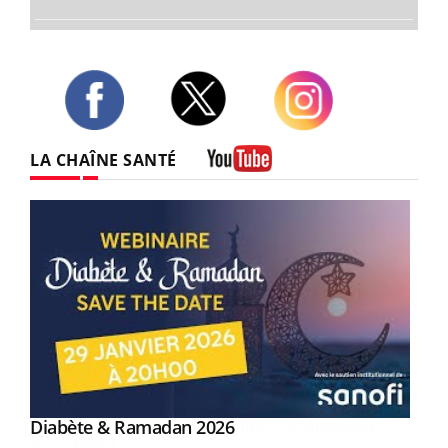
Twitter
Facebook
Instagram
LA CHAÎNE SANTÉ
Youtube
Youtube
Diabète & Ramadan 2026
Youtube