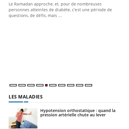
Le Ramadan approche, et, pour de nombreuses
vie !
personnes atteintes de diabète, c'est une période de
…
questions, de défis, mais ...
Un 
You
à l
Un é
mati
numé
LES MALADIES
Hypotension orthostatique : quand la
pression artérielle chute au lever