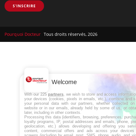
S'INSCRIRE
Pourquoi Docteur
Tous droits réservés, 2026
Welcome
With our 225
partners
, we wish to store and access informati
your devices (cookies, pixels in emails, etc.), combine and 
your personal data with our partners, whether collected on 
website or in our emails, already held by some of us, or obt
later, including in other contexts.
Processing this data (identifiers, browsing, preferences, purch
loyalty programs, IP, postal addresses and emails, phone, pr
geolocation, etc.) allows developing and offering you servi
content, commercial offers and ads across your devices
screens (including by email, post, SMS, phone, audio, and vi