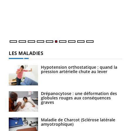
Coup
vous
épis
LES MALADIES
Hypotension orthostatique : quand la
pression artérielle chute au lever
Drépanocytose : une déformation des
globules rouges aux conséquences
graves
Maladie de Charcot (Sclérose latérale
amyotrophique)