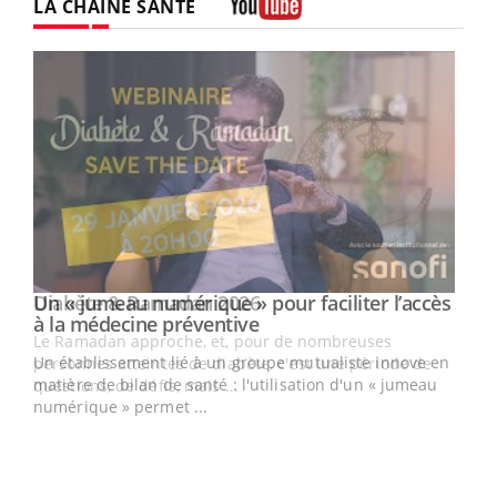
LA CHAÎNE SANTÉ
Youtube
Un « jumeau numérique » pour faciliter l’accès
Youtube
Youtube
à la médecine préventive
Un établissement lié à un groupe mutualiste innove en
e
matière de bilan de santé : l'utilisation d'un « jumeau
numérique » permet ...
COU
You