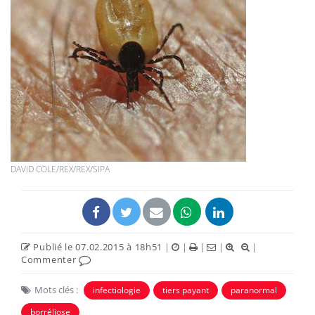
DAVID COLE/REX/REX/SIPA
Publié le 07.02.2015 à 18h51
|
|
|
|
|
Commenter
Mots clés :
infectiologie
tiers payant
paranormal
borréliose