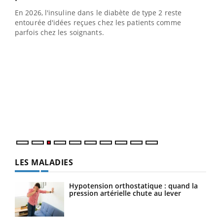
En 2026, l'insuline dans le diabète de type 2 reste
entourée d'idées reçues chez les patients comme
parfois chez les soignants.
Ecz
You
pour
L'ét
Vaca
Nos 
LES MALADIES
Hypotension orthostatique : quand la
pression artérielle chute au lever