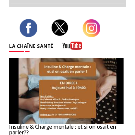
Twitter
Facebook
Instagram
LA CHAÎNE SANTÉ
Youtube
Youtube
Insuline & Charge mentale : et si on osait en
Youtube
Youtube
parler??