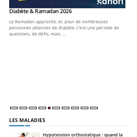
Youtube
Diabète & Ramadan 2026
Youtube
Le Ramadan approche, et, pour de nombreuses
vie !
personnes atteintes de diabète, c'est une période de
…
questions, de défis, mais ...
Un 
You
à l
Un é
mati
numé
LES MALADIES
Hypotension orthostatique : quand la