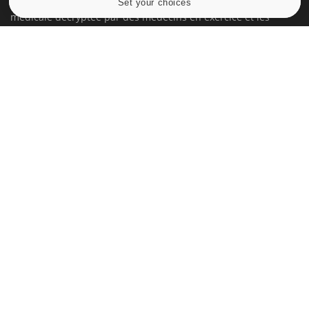
Set your choices
Cookies settings
médicale decryptée par des médecins en exercice et les
conseils des meilleurs spécialistes.
À PROPOS
Données personnelles et cookies
Qui sommes-nous
Conditions d'utilisation
Plan du site
Mentions Légales
Nous contacter
NEWSLETTER
Recevez toutes les semaines les meilleures infos santé