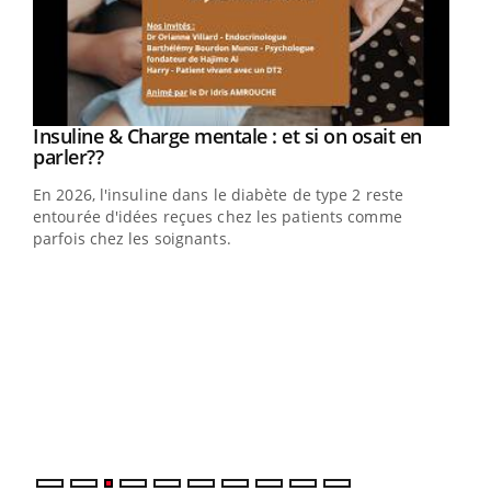
Youtube
Insuline & Charge mentale : et si on osait en
Youtube
Youtube
parler??
En 2026, l'insuline dans le diabète de type 2 reste
entourée d'idées reçues chez les patients comme
parfois chez les soignants.
Ecz
You
pour
L'ét
Vaca
Nos 