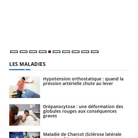
Un « jumeau numérique » pour faciliter l’accès
COU
Youtube
You
Youtube
à la médecine préventive
Coup
Un établissement lié à un groupe mutualiste innove en
vous
matière de bilan de santé : l'utilisation d'un « jumeau
épis
numérique » permet ...
LES MALADIES
Hypotension orthostatique : quand la
pression artérielle chute au lever
Drépanocytose : une déformation des
globules rouges aux conséquences
graves
Maladie de Charcot (Sclérose latérale