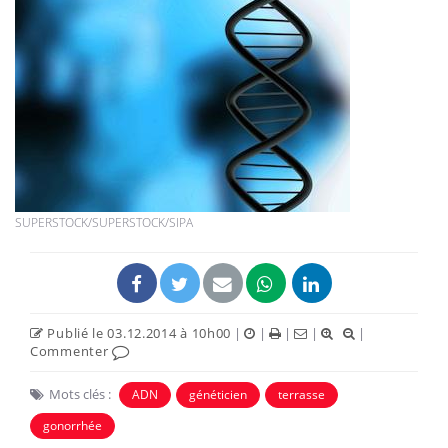
SUPERSTOCK/SUPERSTOCK/SIPA
Publié le 03.12.2014 à 10h00
|
|
|
|
|
Commenter
Mots clés :
ADN
généticien
terrasse
gonorrhée