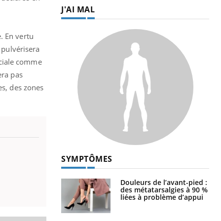
J'AI MAL
. En vertu
 pulvérisera
rciale comme
era pas
es, des zones
SYMPTÔMES
Douleurs de l’avant-pied :
des métatarsalgies à 90 %
liées à problème d’appui