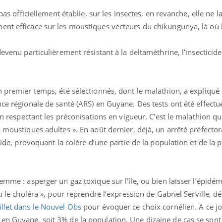
 pas officiellement établie, sur les insectes, en revanche, elle ne 
ent efficace sur les moustiques vecteurs du chikungunya, là où 
devenu particulièrement résistant à la deltaméthrine, l’insecticide
un premier temps, été sélectionnés, dont le malathion, a expliqu
nce régionale de santé (ARS) en Guyane. Des tests ont été effect
 en respectant les préconisations en vigueur. C'est le malathion qui
 moustiques adultes ». En août dernier, déjà, un arrêté préfector
icide, provoquant la colère d’une partie de la population et de la p
lemme : asperger un gaz toxique sur l’île, ou bien laisser l’épidé
ou le choléra », pour reprendre l’expression de Gabriel Serville, d
illet dans le Nouvel Obs
pour évoquer ce choix cornélien. A ce j
en Guyane, soit 3% de la population. Une dizaine de cas se sont