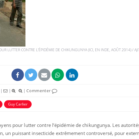
Comment oublier les
Chikung
écrans en vacances ?
West Nil
t-il dan
France ?
UR LUTTER CONTRE L'ÉPIDÉMIE DE CHIKUNGUNYA (ICI, EN INDE, AOÛT 2014) / AJI
Toujours connectés :
Les méd
comment le travail
protègen
empiète de plus en plus
?
sur nos soirées
Cancer colorectal : une
Cytomég
|
|
|
Commenter
stratégie simple aurait
change d
changé la donne au Pays
charge 
basque
enceint
Guy Carlier
ens pour lutter contre l’épidémie de chikungunya. Les autorités
ion, un puissant insecticide extrêmement controversé, pour exter