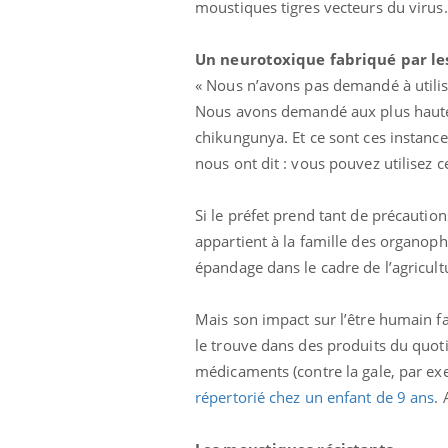
moustiques tigres vecteurs du virus.
Un neurotoxique fabriqué par le
« Nous n’avons pas demandé à utilis
Nous avons demandé aux plus hautes i
chikungunya. Et ce sont ces instanc
nous ont dit : vous pouvez utilisez c
Eczéma Chronique des Mains :
Car
Youtube
You
Youtube
expliquer ma maladie
pré
Si le préfet prend tant de précautio
appartient à la famille des organop
Il y a des sujets qui sont faciles à aborder...
Fati
d'autres non ! D'un côté, poser des
mêm
épandage dans le cadre de l’agricultu
questions sur la maladie d'un proche c'est
care
montrer ...
...
Mais son impact sur l’être humain fa
le trouve dans des produits du quotid
médicaments (contre la gale, par ex
répertorié chez un enfant de 9 ans
. 