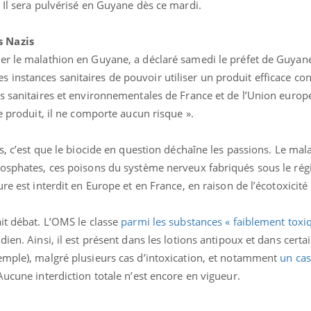
 Il sera pulvérisé en Guyane dès ce mardi.
s Nazis
er le malathion en Guyane, a déclaré samedi le préfet de Guyane,
nstances sanitaires de pouvoir utiliser un produit efficace con
es sanitaires et environnementales de France et de l’Union euro
e produit, il ne comporte aucun risque ».
ence en fer : comprendre pour
Insuline & Charge ment
tube
Youtube
Youtube
Yout
venir
osait en parler??
ns, c’est que le biocide en question déchaîne les passions. Le mal
hosphates, ces poisons du système nerveux fabriqués sous le rég
gue, irritabilité, brouillard mental ou
En 2026, l'insuline dans l
e alopécie… Les symptômes de la
reste entourée d'idées re
re est interdit en Europe et en France, en raison de l’écotoxicité
nce en fer sont multiples ce qui la rend
patients comme parfois ch
it débat. L’OMS le classe
parmi les substances « faiblement toxi
ien. Ainsi, il est présent dans les lotions antipoux et dans certa
emple), malgré plusieurs cas d’intoxication, et notamment
un cas
Aucune interdiction totale n’est encore en vigueur.