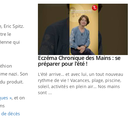
 Eric Spitz.
tre le
péenne qui
ale : et si on
Eczéma Chronique des Mains : se
Youtube
ube
Youtube
préparer pour l’été !
athion
ime nazi. Son
e diabète de type 2
L'été arrive… et avec lui, un tout nouveau
çues chez les
rythme de vie ! Vacances, plage, piscine,
 du produit.
ez les soignants.
soleil, activités en plein air… Nos mains
sont ...
Di
ques »
, et on
You
ins
Le 
 de décès
nom
dia
défi