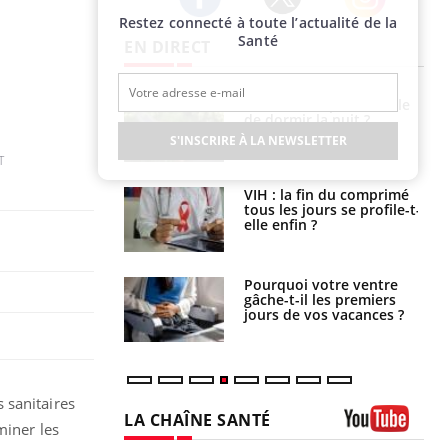
Restez connecté à toute l’actualité de la
Twitter
Facebook
Instagram
Santé
EN DIRECT
unya, dengue,
La sieste empêche-t-elle
e : que se passe-
de dormir la nuit ?
s le sud de la
S'INSCRIRE À LA NEWSLETTER
T
icaments GLP-1
VIH : la fin du comprimé
t-ils aussi les os
tous les jours se profile-t-
elle enfin ?
alovirus : ce qui
Pourquoi votre ventre
ans la prise en
gâche-t-il les premiers
des femmes
jours de vos vacances ?
es
 sanitaires
LA CHAÎNE SANTÉ
miner les
Youtube