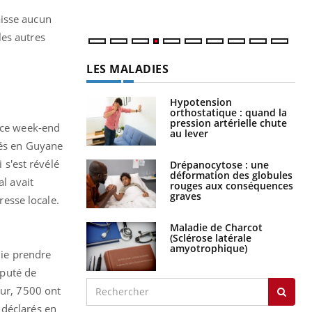
laisse aucun
les autres
LES MALADIES
Hypotension
orthostatique : quand la
pression artérielle chute
é ce week-end
au lever
ués en Guyane
 s'est révélé
Drépanocytose : une
déformation des globules
al avait
rouges aux conséquences
graves
resse locale.
Maladie de Charcot
(Sclérose latérale
amyotrophique)
mie prendre
éputé de
our, 7500 ont
 déclarés en