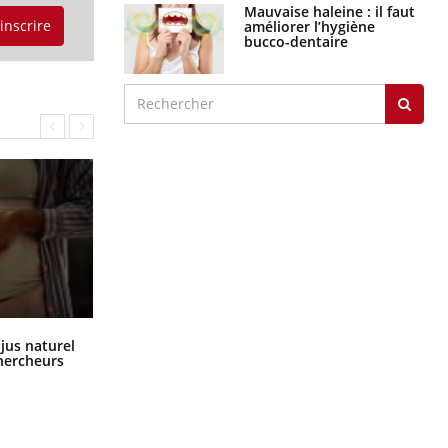
Mauvaise haleine : il faut
'inscrire
améliorer l’hygiène
bucco-dentaire
Comment oublier les écrans en
 jus naturel
vacances ?
chercheurs