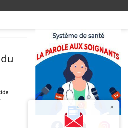
 du
cide
.
Publicité