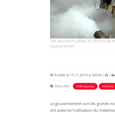
Hantavirus : un cas
détecté chez un touriste
en France
UNE MACHINE PULVÉRISE DE L'INSECTICIDE PO
SOLANKI/AP/SIPA
Mortalité infantile : un
rapport s’interroge sur
son taux élevé en France
Grossesse à risque : ce jus
Publié le 17.11.2014 à 16h54
|
|
naturel attire l'attention
des chercheurs
Mots clés :
chikungunya
mouche
Le gouvernement sort les grands moy
ont autorisé l’utilisation du malath