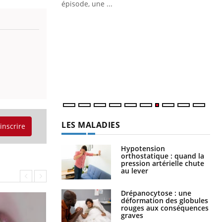
Quand l’entreprise mise sur le bien
Ec
Youtube
You
Youtube
être global
quo
"Les rendez-vous de la santé et de la
Dan
qualité de vie au travail" de Pourquoi
der
Docteur reçoivent Régis Blugeon, DRH et
com
directeur ...
et é
LES MALADIES
'inscrire
Hypotension
orthostatique : quand la
pression artérielle chute
au lever
Drépanocytose : une
déformation des globules
rouges aux conséquences
graves