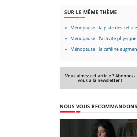
mut
air… Nos mains
défis, mais ...
sant
SUR LE MÊME THÈME
num
Ménopause : la piste des cellul
Ménopause : l'activité physique
Ménopause : la caféine augment
Vous aimez cet article ? Abonnez-
vous à la newsletter !
NOUS VOUS RECOMMANDON