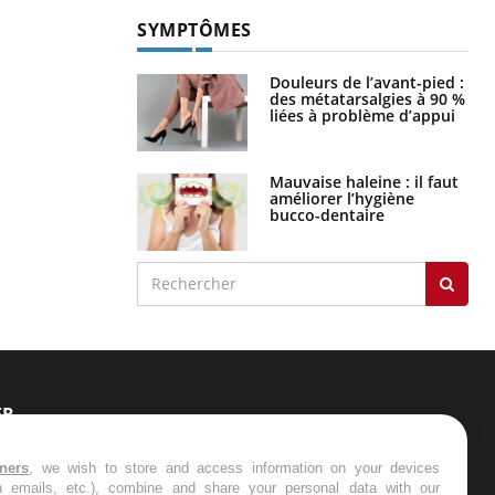
SYMPTÔMES
Douleurs de l’avant-pied :
des métatarsalgies à 90 %
liées à problème d’appui
Mauvaise haleine : il faut
améliorer l’hygiène
bucco-dentaire
ER
s les semaines les meilleures
tners
, we wish to store and access information on your devices
in emails, etc.), combine and share your personal data with our