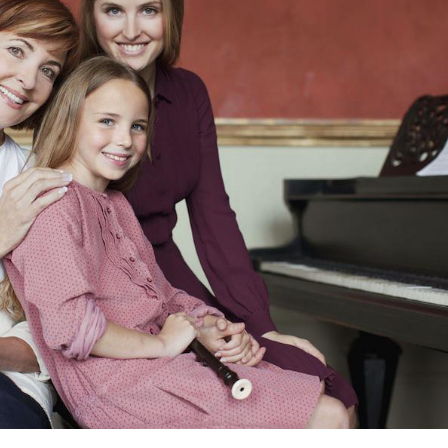
Chikungunya, dengue,
La siest
West Nile : que se passe-
de dormi
t-il dans le sud de la
France ?
Les médicaments GLP-1
VIH : la
protègent-ils aussi les os
tous les
?
elle enfi
Cytomégalovirus : ce qui
Pourquo
change dans la prise en
gâche-t-
charge des femmes
jours de
enceintes