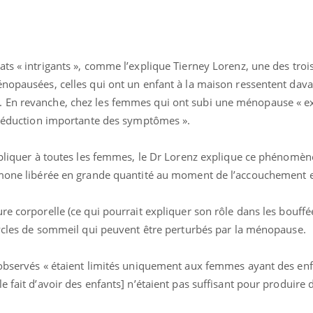
ts « intrigants », comme l’explique Tierney Lorenz, une des troi
énopausées, celles qui ont un enfant à la maison ressentent dav
 En revanche, chez les femmes qui ont subi une ménopause « e
e réduction importante des symptômes ».
appliquer à toutes les femmes, le Dr Lorenz explique ce phénomèn
ormone libérée en grande quantité au moment de l’accouchement 
re corporelle (ce qui pourrait expliquer son rôle dans les bouffé
 cycles de sommeil qui peuvent être perturbés par la ménopause.
« jumeau numérique » pour
COUP DE FOOD sur le
tube
Youtube
iliter l’accès à la médecine
 observés « étaient limités uniquement aux femmes ayant des en
Youtube
Coup de food sur le diabèt
ventive
e fait d’avoir des enfants] n’étaient pas suffisant pour produire 
nouveau rendez-vous culi
établissement lié à un groupe
bouscule les idées reçues