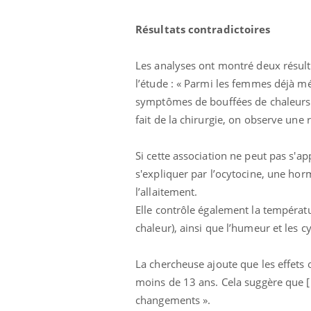
Résultats contradictoires
Les analyses ont montré deux résulta
l’étude : « Parmi les femmes déjà m
symptômes de bouffées de chaleurs.
fait de la chirurgie, on observe un
Si cette association ne peut pas s'
s'expliquer par l’ocytocine, une h
l’allaitement.
Elle contrôle également la températu
chaleur), ainsi que l’humeur et les
Youtube
 Mains : se
Diabète & Ramadan 2026
Un 
Youtube
You
outube
fac
La chercheuse ajoute que les effets
Le Ramadan approche, et, pour de
pré
moins de 13 ans. Cela suggère que [l
un tout nouveau
nombreuses personnes atteintes de
changements ».
Un 
lage, piscine,
diabète, c'est une période de questions, de