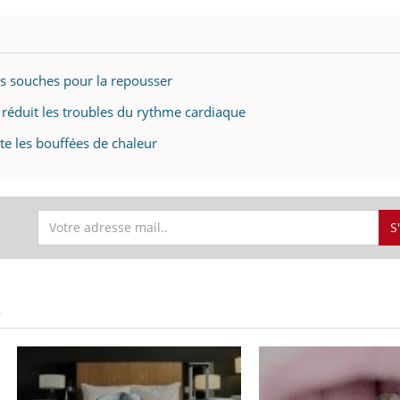
ualiste innove en matière de bilan de
épisode, une ...
é : l'utilisation d'un « jumeau
érique » permet ...
es souches pour la repousser
 réduit les troubles du rythme cardiaque
e les bouffées de chaleur
S
S