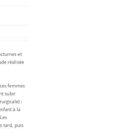
cturnes et
ude réalisée
e ces femmes
nt subir
urgicale) :
nfant à la
 Les
 tard, puis