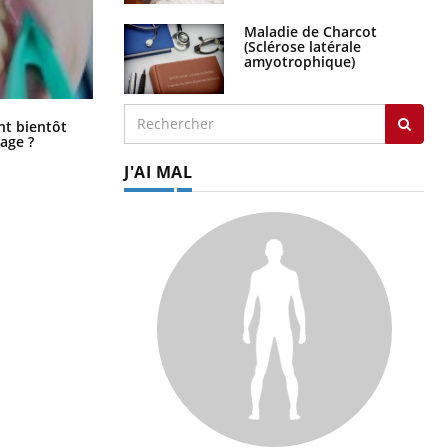
Maladie de Charcot
(Sclérose latérale
amyotrophique)
Éclipse solaire du 12 août : “Des
ent bientôt
verres adaptés, c'est indispensable
age ?
pour la santé des yeux”
J'AI MAL