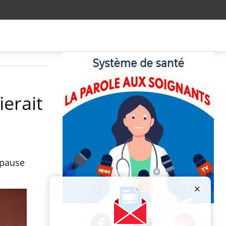
erait
opause
Publicité