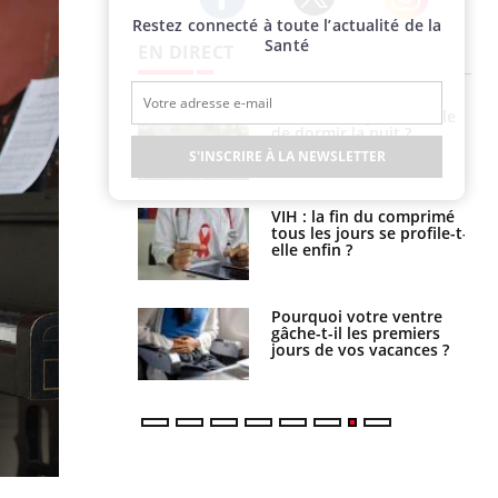
Restez connecté à toute l’actualité de la
Twitter
Facebook
Instagram
Santé
EN DIRECT
e empêche-t-elle
Fortes chaleurs :
r la nuit ?
pourquoi le risque de
noyade grimpe-t-il ?
S'INSCRIRE À LA NEWSLETTER
 fin du comprimé
Le Viagra pourrait-il
 jours se profile-t-
freiner la propagation du
n ?
cancer ?
i votre ventre
Pourquoi manger moins
il les premiers
de protéines pourrait
 vos vacances ?
finalement être bénéfique