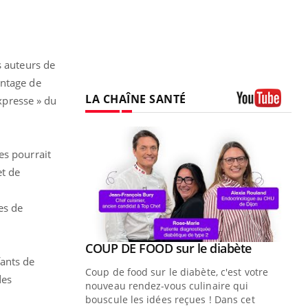
s auteurs de
antage de
LA CHAÎNE SANTÉ
xpresse » du
Youtube
es pourrait
et de
es de
Youtube
 diabète
fants de
e, c'est votre
des
naire qui
 ! Dans cet