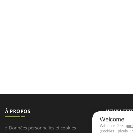
À PROPOS
NEWSLETT
Welcome
Recevez toute
With our 225
par
Données personnelles et cookies
(cookies, pixels 
infos santé