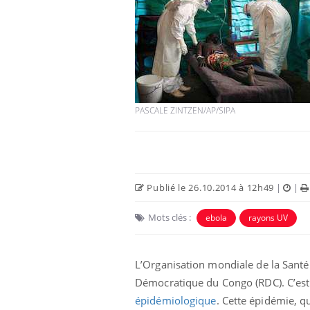
PASCALE ZINTZEN/AP/SIPA
Publié le 26.10.2014 à 12h49
|
|
Mots clés :
ebola
rayons UV
L’Organisation mondiale de la Santé 
Démocratique du Congo (RDC). C’est
épidémiologique
. Cette épidémie, qu