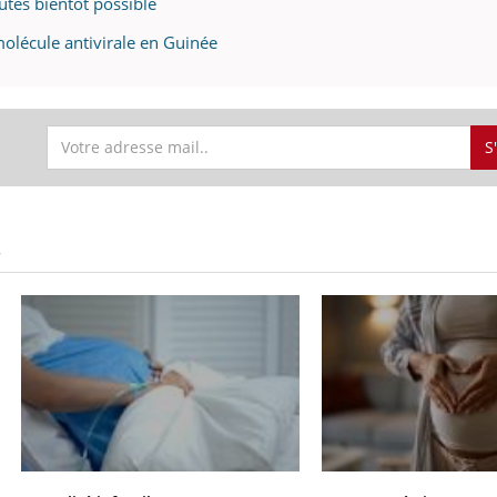
utes bientôt possible
molécule antivirale en Guinée
S
S