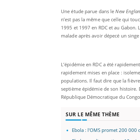
 à risque : ce jus
Cancer colorectal : une
ttire l'attention
stratégie simple aurait
Une étude parue dans le
New Englan
cheurs
changé la donne au Pays
n’est pas la même que celle qui touche
basque
1995 et 1997 en RDC et au Gabon. Le
malade après avoir dépecé un singe q
L’épidémie en RDC a été rapidement 
rapidement mises en place : isoleme
populations. Il faut dire que la fièv
septième épidémie de son histoire. D
République Démocratique du Congo
SUR LE MÊME THÈME
Ebola : l'OMS promet 200 000 d