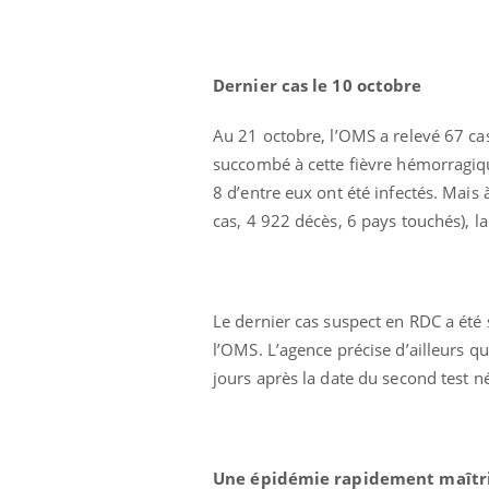
Dernier cas le 10 octobre
Au 21 octobre, l’OMS a relevé 67 ca
succombé à cette fièvre hémorragique
8 d’entre eux ont été infectés. Mais 
cas, 4 922 décès, 6 pays touchés), l
us : un cas
Comment oublier les
Le dernier cas suspect en RDC a été s
chez un touriste
écrans en vacances ?
e
l’OMS. L’agence précise d’ailleurs 
jours après la date du second test né
 infantile : un
Toujours connectés :
s’interroge sur
comment le travail
 élevé en France
empiète de plus en plus
sur nos soirées
Une épidémie rapidement maîtr