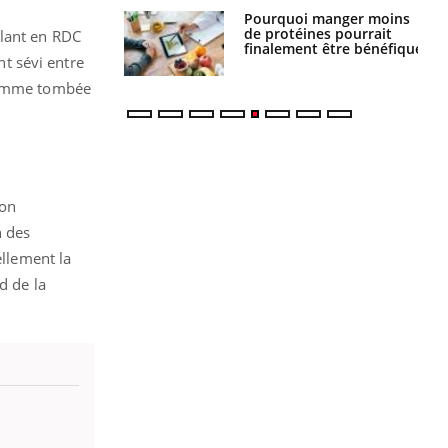
i votre ventre
Pourquoi manger moins
il les premiers
de protéines pourrait
lant en RDC
 vos vacances ?
finalement être bénéfique
nt sévi entre
 femme tombée
ion
n des
ellement la
d de la