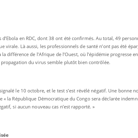
s d’Ebola en RDC, dont 38 ont été confirmés. Au total, 49 perso
 virale. Là aussi, les professionnels de santé n’ont pas été ép
à la différence de l’Afrique de l’Ouest, où l’épidémie progresse 
a propagation du virus semble plutôt bien contrôlée.
Chikungunya, dengue,
La siest
ignalé le 10 octobre, et le test s’est révélé négatif. Une bonne n
West Nile : que se passe-
de dormi
t-il dans le sud de la
que « la République Démocratique du Congo sera déclarée indemn
France ?
gatif, si aucun nouveau cas n’est rapporté. »
Les médicaments GLP-1
VIH : la
protègent-ils aussi les os
tous les
?
elle enfi
isée