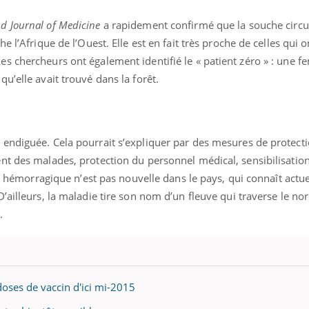
Cytomégalovirus : ce qui
Pourquo
change dans la prise en
gâche-t-
d Journal of Medicine
a rapidement confirmé que la souche circu
charge des femmes
jours de
 l’Afrique de l’Ouest. Elle est en fait très proche de celles qui o
enceintes
s chercheurs ont également identifié le « patient zéro » : une
u’elle avait trouvé dans la forêt.
endiguée. Cela pourrait s’expliquer par des mesures de protect
nt des malades, protection du personnel médical, sensibilisatio
re hémorragique n’est pas nouvelle dans le pays, qui connaît actu
’ailleurs, la maladie tire son nom d’un fleuve qui traverse le nor
.
oses de vaccin d'ici mi-2015