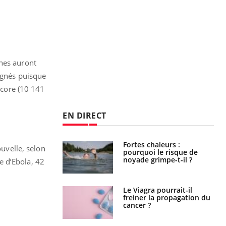
nnes auront
argnés puisque
encore (10 141
EN DIRECT
e empêche-t-elle
Fortes chaleurs :
ouvelle, selon
r la nuit ?
pourquoi le risque de
noyade grimpe-t-il ?
e d’Ebola, 42
 fin du comprimé
Le Viagra pourrait-il
 jours se profile-t-
freiner la propagation du
n ?
cancer ?