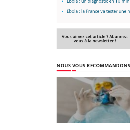
Ebola : un diagnostic en 10 min
Ebola : la France va tester une 
Vous aimez cet article ? Abonnez-
vous à la newsletter !
NOUS VOUS RECOMMANDON
Carence en fer : comprendre pour
Youtube
Youtube
prévenir