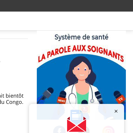
e
it bientôt
 du Congo.
Publicité