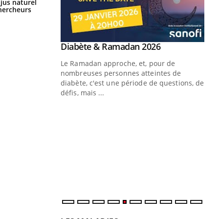
Comment oublier les écrans en
 jus naturel
vacances ?
chercheurs
Youtube
 Mains : se
Diabète & Ramadan 2026
Youtube
outube
Le Ramadan approche, et, pour de
 un tout nouveau
nombreuses personnes atteintes de
plage, piscine,
diabète, c'est une période de questions, de
 air… Nos mains
défis, mais ...
Un
You
fac
pr
Un 
mut
san
num