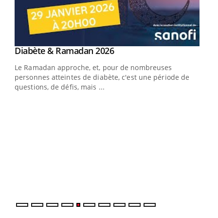
Youtube
Diabète & Ramadan 2026
Youtube
Le Ramadan approche, et, pour de nombreuses
personnes atteintes de diabète, c'est une période de
questions, de défis, mais ...
Un « jumeau numérique » pour faciliter l’accès
COU
Youtube
You
Youtube
à la médecine préventive
Coup
Un établissement lié à un groupe mutualiste innove en
vous
matière de bilan de santé : l'utilisation d'un « jumeau
épis
numérique » permet ...