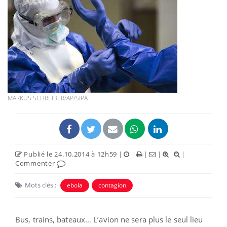
MARKUS SCHREIBER/AP/SIPA
Publié le 24.10.2014 à 12h59
|
|
|
|
|
Commenter
Mots clés :
ebola
contagion
Bus, trains, bateaux… L’avion ne sera plus le seul lieu