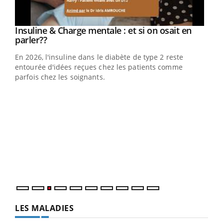
Youtube
Insuline & Charge mentale : et si on osait en
Youtube
Youtube
parler??
En 2026, l'insuline dans le diabète de type 2 reste
entourée d'idées reçues chez les patients comme
parfois chez les soignants.
Ecz
You
pour
L'ét
Vaca
Nos 
LES MALADIES