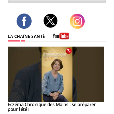
Twitter
Facebook
Instagram
LA CHAÎNE SANTÉ
Youtube
Eczéma Chronique des Mains : se préparer
Youtube
Youtube
pour l’été !