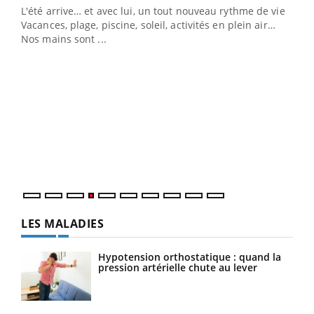
L'été arrive… et avec lui, un tout nouveau rythme de vie !
Vacances, plage, piscine, soleil, activités en plein air…
Nos mains sont ...
Dia
You
Le 
pers
ques
LES MALADIES
Hypotension orthostatique : quand la
pression artérielle chute au lever