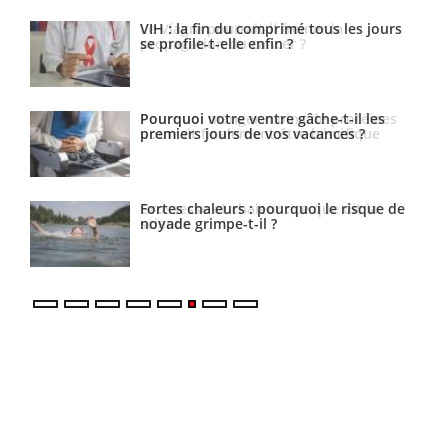
VIH : la fin du comprimé tous les jours
Le Viagra pourrait-il freiner la
se profile-t-elle enfin ?
propagation du cancer ?
Pourquoi votre ventre gâche-t-il les
Pourquoi manger moins de protéines
premiers jours de vos vacances ?
pourrait finalement être bénéfique
Fortes chaleurs : pourquoi le risque de
Grossesse et chaleur : ce que dit la
noyade grimpe-t-il ?
science