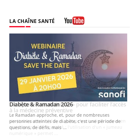
LA CHAÎNE SANTÉ
Youtube
Youtube
Diabète & Ramadan 2026
Un « jumeau numérique » pour faciliter l’accès
Youtube
Youtube
Youtube
à la médecine préventive
Le Ramadan approche, et, pour de nombreuses
Un établissement lié à un groupe mutualiste innove en
personnes atteintes de diabète, c'est une période de
matière de bilan de santé : l'utilisation d'un « jumeau
questions, de défis, mais ...
numérique » permet ...