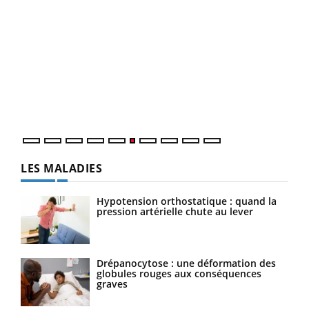
COU
You
Coup
vous
épis
LES MALADIES
Hypotension orthostatique : quand la
pression artérielle chute au lever
Drépanocytose : une déformation des
globules rouges aux conséquences
graves