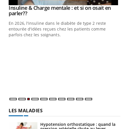
Youtube
Insuline & Charge mentale : et si on osait en
Youtube
Youtube
parler??
En 2026, l'insuline dans le diabète de type 2 reste
entourée d'idées reçues chez les patients comme
parfois chez les soignants.
Ecz
You
pour
L'ét
Vaca
Nos 
LES MALADIES
Hypotension orthostatique : quand la
pression artérielle chute au lever