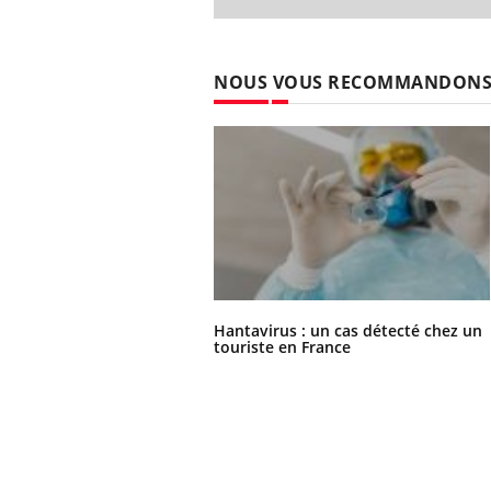
'un proche c'est
carence en fer sont multiples ce qui la rend
pat
...
NOUS VOUS RECOMMANDON
Hantavirus : un cas détecté chez un
touriste en France