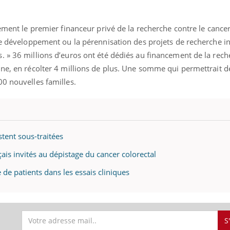
lement le premier financeur privé de la recherche contre le cance
 le développement ou la pérennisation des projets de recherche i
. » 36 millions d’euros ont été dédiés au financement de la rec
ine, en récolter 4 millions de plus. Une somme qui permettrait d
00 nouvelles familles.
stent sous-traitées
ais invités au dépistage du cancer colorectal
de patients dans les essais cliniques
uline & Charge mentale : et si on
Eczéma Chronique des
tube
Youtube
Youtube
Y
it en parler??
préparer pour l’été !
026, l'insuline dans le diabète de type 2
L'été arrive… et avec lui,
S
e entourée d'idées reçues chez les
rythme de vie ! Vacances, 