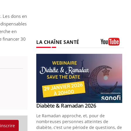
r. Les dons en
ndispensables
herche en
e financer 30
LA CHAÎNE SANTÉ
Youtube
Youtube
 Mains : se
Diabète & Ramadan 2026
Youtube
outube
Le Ramadan approche, et, pour de
 un tout nouveau
nombreuses personnes atteintes de
'inscrire
plage, piscine,
diabète, c'est une période de questions, de