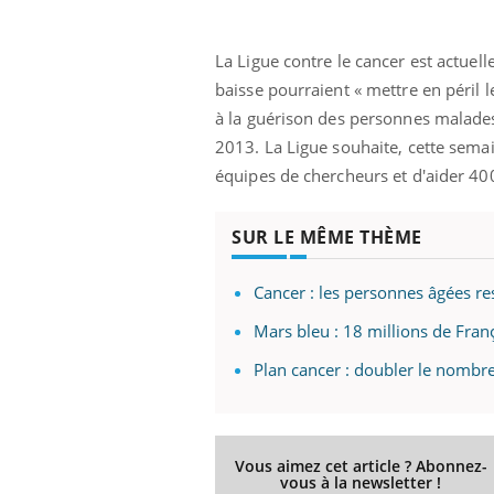
La Ligue contre le cancer est actuel
baisse pourraient « mettre en péril
à la guérison des personnes malades
2013. La Ligue souhaite, cette sema
équipes de chercheurs et d'aider 40
SUR LE MÊME THÈME
Cancer : les personnes âgées re
Mars bleu : 18 millions de Franç
Plan cancer : doubler le nombre 
 Mains :
Carence en fer : comprendre pour
Ins
Youtube
You
Youtube
Youtube
prévenir
osa
aciles à aborder...
Fatigue, irritabilité, brouillard mental ou
En 2
Vous aimez cet article ? Abonnez-
poser des
même alopécie… Les symptômes de la
rest
vous à la newsletter !