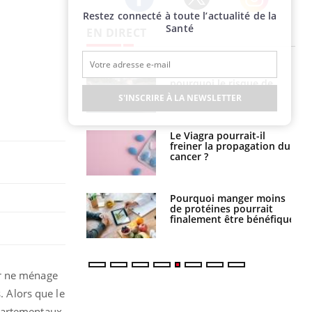
Restez connecté à toute l’actualité de la
Twitter
Facebook
Instagram
Santé
EN DIRECT
e empêche-t-elle
Fortes chaleurs :
r la nuit ?
pourquoi le risque de
noyade grimpe-t-il ?
S'INSCRIRE À LA NEWSLETTER
 fin du comprimé
Le Viagra pourrait-il
 jours se profile-t-
freiner la propagation du
n ?
cancer ?
i votre ventre
Pourquoi manger moins
il les premiers
de protéines pourrait
 vos vacances ?
finalement être bénéfique
er ne ménage
. Alors que le
partementaux.