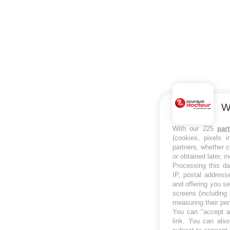
W
With our 225
par
(cookies, pixels 
partners, whether c
or obtained later, i
Processing this da
IP, postal address
and offering you s
screens (including
measuring their pe
You can "accept al
link
. You can also 