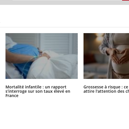
ients comme parfois chez les soignants.
soleil, activités en plein
sont ...
S
Mortalité infantile : un rapport
Grossesse à risque : ce
s’interroge sur son taux élevé en
attire l'attention des 
France