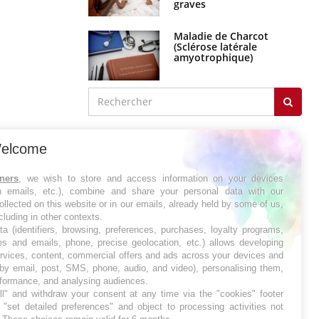
graves
Maladie de Charcot
(Sclérose latérale
amyotrophique)
J'AI MAL
elcome
tners
, we wish to store and access information on your devices
in emails, etc.), combine and share your personal data with our
ollected on this website or in our emails, already held by some of us,
ncluding in other contexts.
ta (identifiers, browsing, preferences, purchases, loyalty programs,
es and emails, phone, precise geolocation, etc.) allows developing
ervices, content, commercial offers and ads across your devices and
 by email, post, SMS, phone, audio, and video), personalising them,
rformance, and analysing audiences.
l" and withdraw your consent at any time via the "cookies" footer
"set detailed preferences" and object to processing activities not