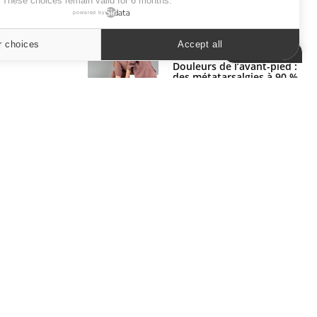
. These choices remain valid for 6 months.
powered by
SYMPTÔMES
r choices
Accept all
Cookies settings
Douleurs de l’avant-pied :
des métatarsalgies à 90 %
liées à problème d’appui
Mauvaise haleine : il faut
améliorer l’hygiène
bucco-dentaire
ER
s les semaines les meilleures