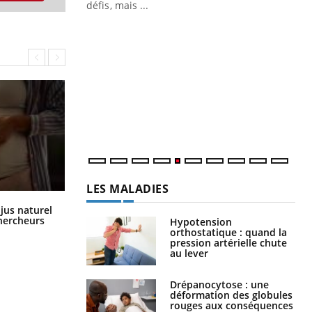
 air… Nos mains
défis, mais ...
Un
You
fac
pr
Un 
mut
san
num
LES MALADIES
Comment oublier les écrans en
 jus naturel
vacances ?
chercheurs
Hypotension
orthostatique : quand la
pression artérielle chute
au lever
Drépanocytose : une
déformation des globules
rouges aux conséquences