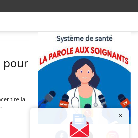
s pour
cer tire la
.
Publicité