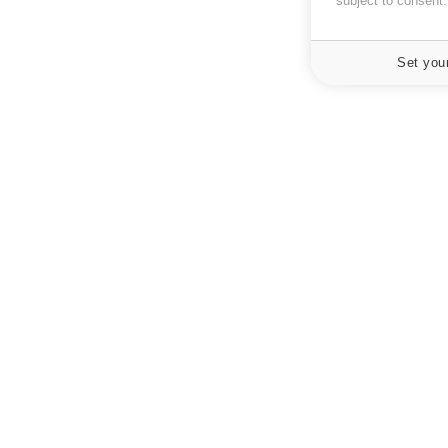
subject to consent
Set you
À PROPOS
NEWSLETT
Recevez toute