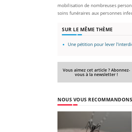
mobilisation de nombreuses personn
lovirus : ce qui
Pourquoi votre ventre
ans la prise en
gâche-t-il les premiers
soins funéraires aux personnes infec
des femmes
jours de vos vacances ?
s
SUR LE MÊME THÈME
Une pétition pour lever l'interd
Vous aimez cet article ? Abonnez-
vous à la newsletter !
NOUS VOUS RECOMMANDON