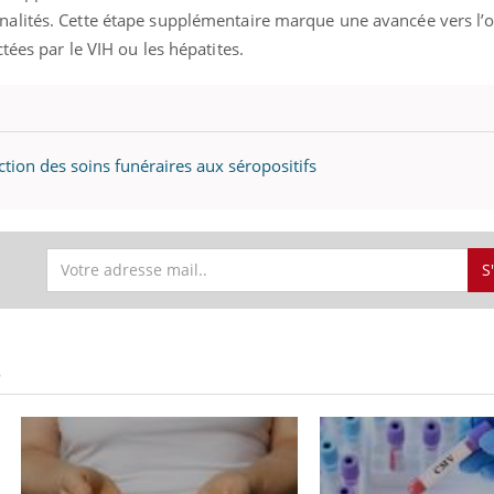
alités. Cette étape supplémentaire marque une avancée vers l’
Pourquoi manger moins
Mordue 
de protéines pourrait
vacances
tées par le VIH ou les hépatites.
finalement être bénéfique
le coma
iction des soins funéraires aux séropositifs
S
S