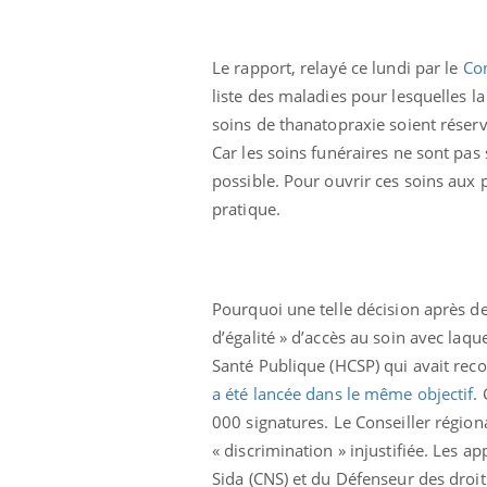
Le rapport, relayé ce lundi par le
Con
liste des maladies pour lesquelles la
soins de thanatopraxie soient réserv
Car les soins funéraires ne sont pas
possible. Pour ouvrir ces soins aux p
pratique.
Pourquoi une telle décision après des
unya, dengue,
La sieste empêche-t-elle
e : que se passe-
de dormir la nuit ?
d’égalité » d’accès au soin avec laqu
 le sud de la
Santé Publique (HCSP) qui avait reco
a été lancée dans le même objectif
.
icaments GLP-1
VIH : la fin du comprimé
000 signatures. Le Conseiller région
-ils aussi les os
tous les jours se profile-t-
elle enfin ?
« discrimination » injustifiée. Les a
Sida (CNS) et du Défenseur des droits