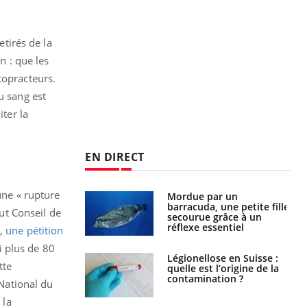
etirés de la
n : que les
topracteurs.
u sang est
iter la
EN DIRECT
une « rupture
e et chaleur : ce
Mordue par un
la science
barracuda, une petite fille
aut Conseil de
secourue grâce à un
réflexe essentiel
r,
une pétition
li plus de 80
phone nuit-il à
Légionellose en Suisse :
tte
tissage de la
quelle est l’origine de la
?
contamination ?
 National du
 la