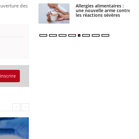
ouverture des
par une tique en
Allergies alimentaires :
, elle reste dans
une nouvelle arme contre
 pendant 42 jours
les réactions sévères
'inscrire