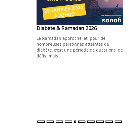
Youtube
 Mains : se
Diabète & Ramadan 2026
Youtube
outube
Le Ramadan approche, et, pour de
 un tout nouveau
nombreuses personnes atteintes de
plage, piscine,
diabète, c'est une période de questions, de
 air… Nos mains
défis, mais ...
Un
You
fac
pr
Un 
mut
san
num