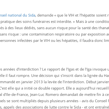
seil national du Sida
, demande « que le VIH et l’hépatite soient r
 pratique des soins funéraires est interdite. » Mais à une conditio
és à des lieux dédiés, sans aucun risque pour la santé des thana
 sans risque : une contamination respiratoire ou par exposition a
ersonnes infectées par le VIH ou les hépatites, il faudra donc lim
 années d’interdiction ? Le rapport de l’Igas et de l’Iga invoque 
Fortes chaleurs :
Grossess
pourquoi le risque de
que dit 
elle il faut rompre. Une décision qui s’inscrit dans la lignée du H
noyade grimpe-t-il ?
mmandé en janvier 2013 la levée de l’interdiction. Début janvie
 C’est elle qui a initié ce double rapport. Elle a aujourd'hui recueil
Le Viagra pourrait-il
Le smart
al d’Ile-de-France, Jean-Luc Romero demandait de mettre fin à ce
freiner la propagation du
l'appren
cancer ?
lecture 
ppels se sont multipliés depuis plusieurs années - avis du Conseil
, appels des associations de lutte contre le Sida - et ont entraîné