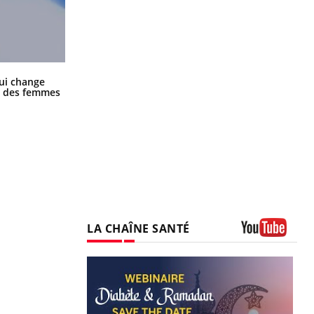
La sieste empêche-t-elle de dormir
ui change
la nuit ?
ge des femmes
LA CHAÎNE SANTÉ
Youtube