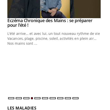
Eczéma Chronique des Mains : se préparer
Youtube
Youtube
pour l’été !
L'été arrive… et avec lui, un tout nouveau rythme de vie !
Vacances, plage, piscine, soleil, activités en plein air…
Nos mains sont ...
Dia
You
Le 
pers
ques
LES MALADIES