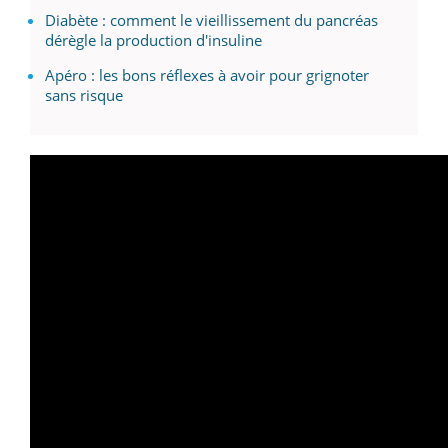
Diabète : comment le vieillissement du pancréas
dérègle la production d'insuline
Apéro : les bons réflexes à avoir pour grignoter
sans risque