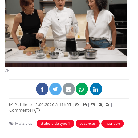
DR
Publié le 12.06.2026 à 11h55
|
|
|
|
|
Commenter
Mots clés :
diabète de type 1
vacances
nutrition