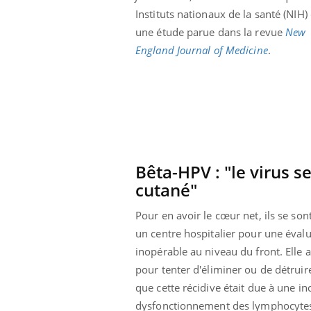
Grossesse à risque : ce jus
Instituts nationaux de la santé (NIH)
naturel attire l'attention
une étude parue dans la revue
New
des chercheurs
England Journal of Medicine
.
Bêta-HPV : "le virus s
cutané"
Pour en avoir le cœur net, ils se so
un centre hospitalier pour une éval
inopérable au niveau du front. Elle 
pour tenter d'éliminer ou de détrui
que cette récidive était due à une 
dysfonctionnement des lymphocytes 