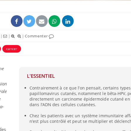
|
|
|
Commenter
cancer
ne
L'ESSENTIEL
sion
Comment oublier les
Chikung
Contrairement à ce que l’on pensait, certains type
écrans en vacances ?
West Nil
rale
t-il dan
papillomavirus cutanés, notamment le bêta-HPV, p
France ?
e
directement un carcinome épidermoïde cutané en 
dans l’ADN des cellules cutanées.
a-
Toujours connectés :
Les méd
comment le travail
protègen
Chez les patients avec un système immunitaire affai
empiète de plus en plus
?
n’est plus contrôlé et peut se multiplier et déclenc
sur nos soirées
des