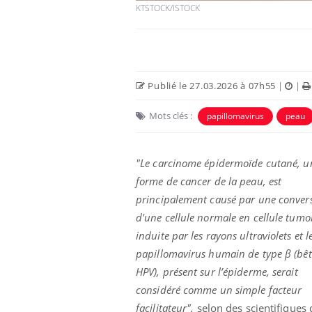
KTSTOCK/ISTOCK
Publié le 27.03.2026 à 07h55
|
|
Mots clés :
papillomavirus
peau
"Le carcinome épidermoïde cutané, u
forme de cancer de la peau, est
principalement causé par une conver
Hantavirus : un cas
détecté chez un touriste
d'une cellule normale en cellule tumo
en France
induite par les rayons ultraviolets et l
papillomavirus humain de type β (bêt
Mortalité infantile : un
HPV), présent sur l’épiderme, serait
rapport s’interroge sur
son taux élevé en France
considéré comme un simple facteur
facilitateur",
selon des scientifiques 