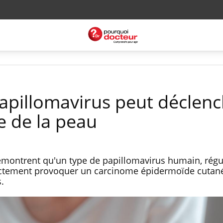
pillomavirus peut déclenc
e de la peau
montrent qu'un type de papillomavirus humain, rég
rectement provoquer un carcinome épidermoïde cutané
.