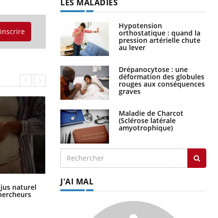
LES MALADIES
Hypotension
'inscrire
orthostatique : quand la
pression artérielle chute
au lever
Drépanocytose : une
déformation des globules
rouges aux conséquences
graves
Maladie de Charcot
(Sclérose latérale
amyotrophique)
J'AI MAL
Comment oublier les écrans en
 jus naturel
vacances ?
chercheurs