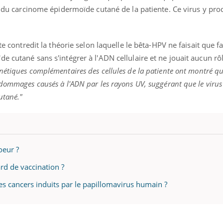
re du carcinome épidermoïde cutané de la patiente. Ce virus y pro
te contredit la théorie selon laquelle le bêta-HPV ne faisait que fa
e cutané sans s'intégrer à l'ADN cellulaire et ne jouait aucun rô
nétiques complémentaires des cellules de la patiente ont montré qu'
dommages causés à l'ADN par les rayons UV, suggérant que le virus 
utané."
oeur ?
rd de vaccination ?
les cancers induits par le papillomavirus humain ?