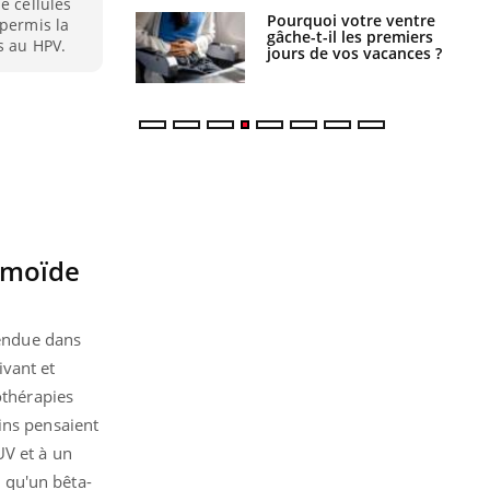
e cellules
alovirus : ce qui
Pourquoi votre ventre
 permis la
ans la prise en
gâche-t-il les premiers
s au HPV.
des femmes
jours de vos vacances ?
es
ermoïde
rendue dans
ivant et
othérapies
ins pensaient
UV et à un
 qu'un bêta-