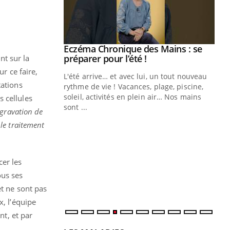
ale : et si on
Eczéma Chronique des Mains : se
Youtube
ube
Youtube
préparer pour l’été !
t sur la
ur ce faire,
e diabète de type 2
L'été arrive… et avec lui, un tout nouveau
tations
çues chez les
rythme de vie ! Vacances, plage, piscine,
ez les soignants.
soleil, activités en plein air… Nos mains
 cellules
sont ...
ggravation de
Di
You
le traitement
Le 
nom
dia
cer les
défi
ous ses
et ne sont pas
x, l’équipe
t, et par