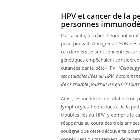
HPV et cancer de la pe
personnes immunodé
Eczéma Chronique des Mains :
Car
Youtube
You
Youtube
expliquer ma maladie
pré
Par la suite, les chercheurs ont vo
peau pouvait s'intégrer à l'ADN des c
Il y a des sujets qui sont faciles à aborder...
Fati
ces derniers se sont concentrés sur 
d'autres non ! D'un côté, poser des
mêm
questions sur la maladie d'un proche c'est
care
génétiques empêchaient considérable
montrer ...
...
cutanées par le bêta-HPV.
"Cela sugg
ses maladies liées au HPV, notamment
de ce trouble pourrait les guérir toute
Ainsi, les médecins ont élaboré un p
lymphocytes T défectueux de la pat
troubles liés au HPV, y compris le c
réapparus au cours des trois années 
souligne que cette découverte pour
conséquent du traitement, de ce ca