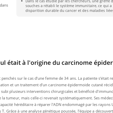
Dans le cas étudié par les chercheurs, une greffe d
Cancer colorectal : une
Cytomég
 dans
souches a rétabli le système immunitaire, ce qui a
stratégie simple aurait
change d
disparition durable du cancer et des maladies liée
changé la donne au Pays
charge 
basque
enceint
eul était à l'origine du carcinome épid
nt penchés sur le cas d’une femme de 34 ans. La patiente s’était 
uation et un traitement d'un carcinome épidermoïde cutané récid
a subi plusieurs interventions chirurgicales et bénéficié d'immun
re la tumeur, mais celle-ci revenait systématiquement. Ses médec
incapacité héréditaire à réparer l'ADN endommagé par les rayons 
T. Grâce à une analyse génétique poussée, l’équipe a découvert