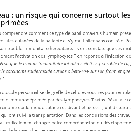
au : un risque qui concerne surtout les
primées
ence en fer : comprendre pour
Insuline & Charge ment
tube
Youtube
Youtube
Yout
venir
osait en parler??
ulu comprendre comment ce type de papillomavirus humain présen
ellules cutanées de la patiente et s'y multiplier sans contrôle. Po
gue, irritabilité, brouillard mental ou
En 2026, l'insuline dans l
son trouble immunitaire héréditaire. Ils ont constaté que ses mu
e alopécie… Les symptômes de la
reste entourée d'idées re
nce en fer sont multiples ce qui la rend
patients comme parfois ch
ment l'activation des lymphocytes T en réponse à l'infection des
érait que le trouble immunitaire lui-même était responsable de l'a
 le carcinome épidermoïde cutané à bêta-HPV sur son front, et que 
s."
rotocole personnalisé de greffe de cellules souches pour rempla
iente immunodéprimée par des lymphocytes T sains. Résultat : t
arcinome épidermoïde cutané récidivant et agressif, ont disparu 
qui ont suivi la transplantation. Dans les conclusions des travau
rait radicalement changer notre compréhension du développemen
ncer de la peau chez les personnes immunodéprimées.