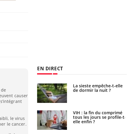
EN DIRECT
unya, dengue,
La sieste empêche-t-elle
s de
e : que se passe-
de dormir la nuit ?
s le sud de la
euvent causer
s’intégrant
icaments GLP-1
VIH : la fin du comprimé
t-ils aussi les os
tous les jours se profile-t-
bli, le virus
elle enfin ?
her le cancer.