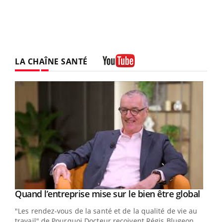
LA CHAÎNE SANTÉ
Youtube
Yout
Quand l’entreprise mise sur le bien être global
Youtube
ndez-
"Les rendez-vous de la santé et de la qualité de vie au
cet
travail" de Pourquoi Docteur reçoivent Régis Blugeon,