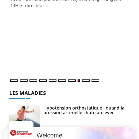
DRH et directeur ...
Ecz
You
(3/3
Dans
vous
quot
LES MALADIES
Hypotension orthostatique : quand la
pression artérielle chute au lever
Welcome
Drépanocytose : une déformation des