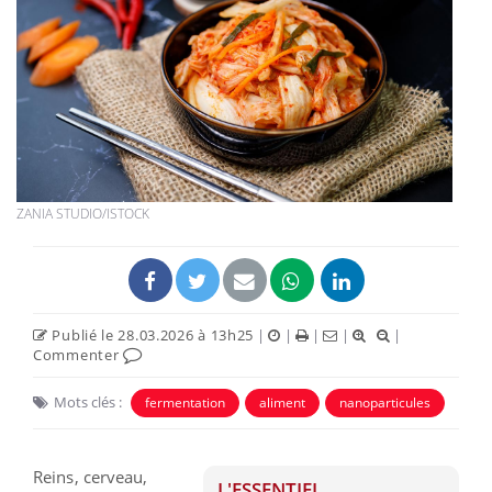
ZANIA STUDIO/ISTOCK
Publié le 28.03.2026 à 13h25
|
|
|
|
|
Commenter
Mots clés :
fermentation
aliment
nanoparticules
Reins, cerveau,
L'ESSENTIEL