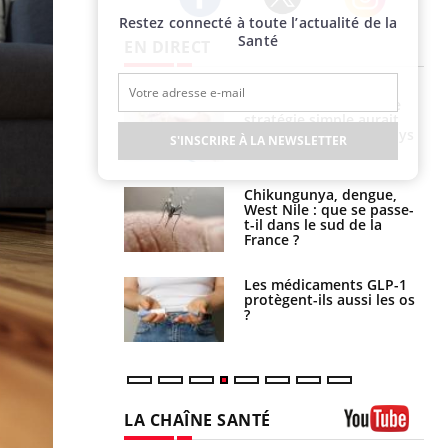
Restez connecté à toute l’actualité de la
Twitter
Facebook
Instagram
Santé
EN DIRECT
e à risque : ce jus
Cancer colorectal : une
attire l'attention
stratégie simple aurait
rcheurs
changé la donne au Pays
S'INSCRIRE À LA NEWSLETTER
basque
 oublier les
Chikungunya, dengue,
en vacances ?
West Nile : que se passe-
t-il dans le sud de la
France ?
s connectés :
Les médicaments GLP-1
 le travail
protègent-ils aussi les os
 de plus en plus
?
soirées
LA CHAÎNE SANTÉ
Youtube