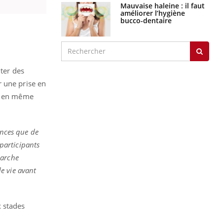
Mauvaise haleine : il faut
améliorer l’hygiène
bucco-dentaire
iter des
r une prise en
ve en même
ences que de
participants
marche
de vie avant
x stades