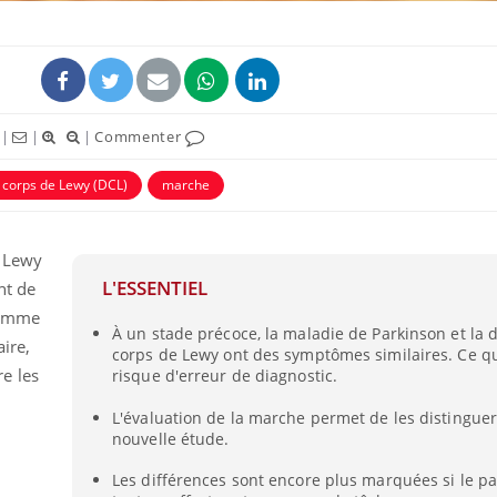
|
|
|
Commenter
corps de Lewy (DCL)
marche
ence en fer : comprendre pour
Insuline & Charge ment
tube
Youtube
Youtube
Yout
venir
osait en parler??
e Lewy
gue, irritabilité, brouillard mental ou
En 2026, l'insuline dans l
L'ESSENTIEL
nt de
e alopécie… Les symptômes de la
reste entourée d'idées re
nce en fer sont multiples ce qui la rend
patients comme parfois ch
comme
À un stade précoce, la maladie de Parkinson et la
ire,
corps de Lewy ont des symptômes similaires. Ce q
e les
risque d'erreur de diagnostic.
L'évaluation de la marche permet de les distinguer
nouvelle étude.
Les différences sont encore plus marquées si le p