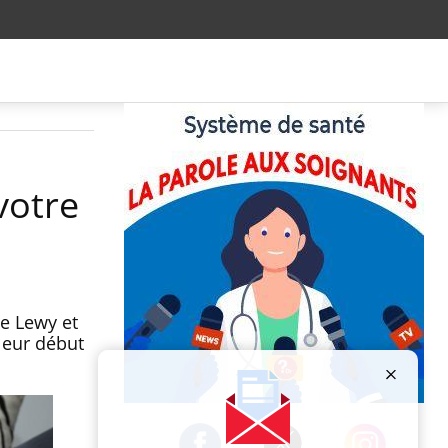
votre
de Lewy et
leur début
Publicité