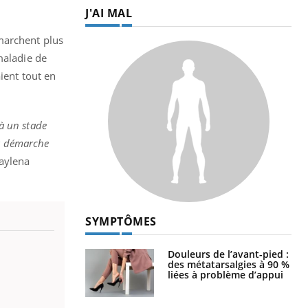
J'AI MAL
marchent plus
maladie de
ient tout en
à un stade
la démarche
Kaylena
SYMPTÔMES
Douleurs de l’avant-pied :
des métatarsalgies à 90 %
liées à problème d’appui