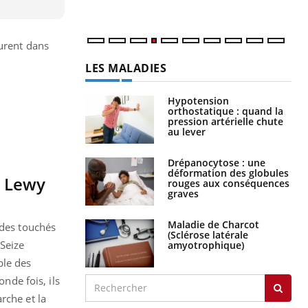
surent dans
LES MALADIES
Hypotension
orthostatique : quand la
pression artérielle chute
au lever
Drépanocytose : une
déformation des globules
e Lewy
rouges aux conséquences
graves
Maladie de Charcot
ades touchés
(Sclérose latérale
 Seize
amyotrophique)
ble des
onde fois, ils
rche et la