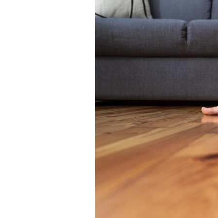
Mon enfant est-il trop
sensible ou simplement
très empathique ?
Bébés, jeunes enfants :
quelle trousse à
pharmacie pour les
vacances ?
Syndrome métabolique :
quels sont les meilleurs
exercices physiques ?