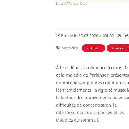
BRIZMAKER/ISTOCK
Publié le 25.03.2026 à 09h55
|
|
Mots clés :
parkinson
Démence à 
Eczéma Chronique des Mains :
Car
Youtube
You
Youtube
expliquer ma maladie
pré
À leur début, la démence à corps d
Il y a des sujets qui sont faciles à aborder...
Fati
et la maladie de Parkinson présente
d'autres non ! D'un côté, poser des
mêm
questions sur la maladie d'un proche c'est
care
nombreux symptômes communs 
montrer ...
...
les tremblements, la rigidité muscula
la lenteur des mouvements ou encor
difficultés de concentration, le
ralentissement de la pensée et les
troubles du sommeil.