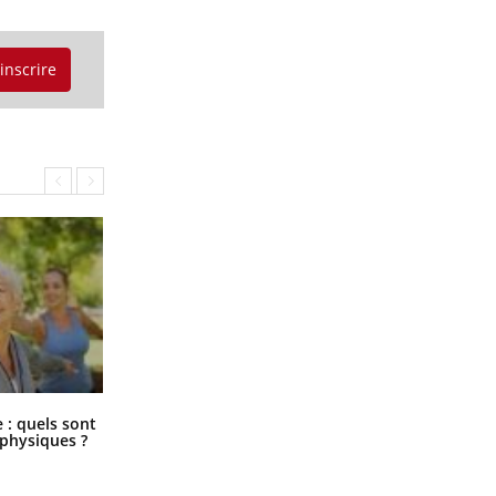
'inscrire
Comment éviter une otite pendant
: quels sont
les vacances ?
 physiques ?