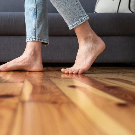
Comment éviter une otite
Grossess
pendant les vacances ?
naturel 
des che
Hantavirus : un cas
Comment
détecté chez un touriste
écrans 
en France
Mortalité infantile : un
Toujour
rapport s’interroge sur
comment
son taux élevé en France
empiète
sur nos 