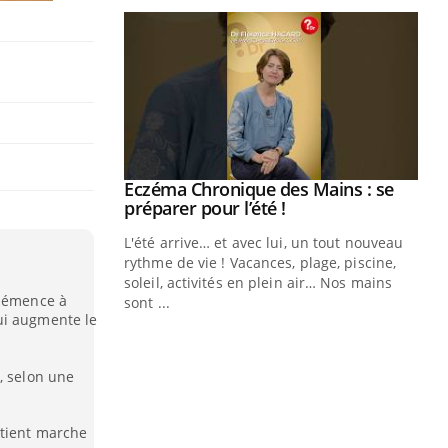
ale : et si on
Eczéma Chronique des Mains : se
Youtube
ube
Youtube
préparer pour l’été !
e diabète de type 2
L'été arrive… et avec lui, un tout nouveau
çues chez les
rythme de vie ! Vacances, plage, piscine,
ez les soignants.
soleil, activités en plein air… Nos mains
 démence à
sont ...
Di
ui augmente le
You
Le 
nom
, selon une
dia
défi
atient marche