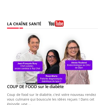
LA CHAÎNE SANTÉ
Youtube
Youtube
cès
COUP DE FOOD sur le diabète
Youtube
Coup de food sur le diabète, c'est votre nouveau rendez-
 en
vous culinaire qui bouscule les idées reçues ! Dans cet
u
épisode, une ...