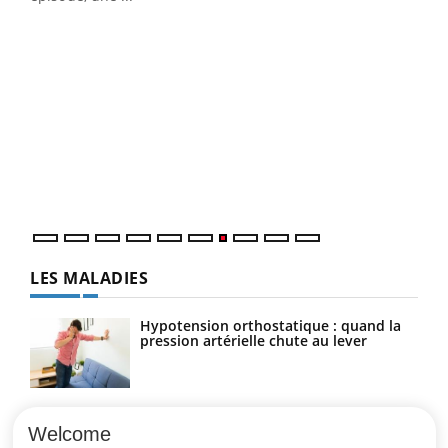
Qua
You
"Les
trav
DRH 
LES MALADIES
Hypotension orthostatique : quand la
pression artérielle chute au lever
Drépanocytose : une déformation des
globules rouges aux conséquences
Welcome
graves