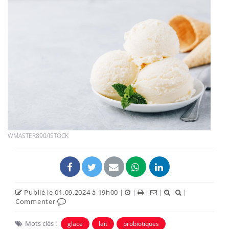
WMASTER890/ISTOCK
Publié le 01.09.2024 à 19h00
|
|
|
|
|
Commenter
Mots clés :
glace
lait
probiotiques