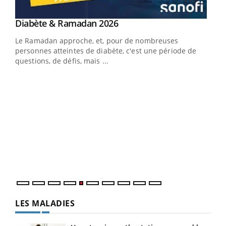
Youtube
Diabète & Ramadan 2026
Un « jumeau numérique » pour faciliter l’accès
Youtube
Youtube
Youtube
à la médecine préventive
Le Ramadan approche, et, pour de nombreuses
Un établissement lié à un groupe mutualiste innove en
personnes atteintes de diabète, c'est une période de
matière de bilan de santé : l'utilisation d'un « jumeau
questions, de défis, mais ...
numérique » permet ...
COU
You
Coup
vous
épis
LES MALADIES