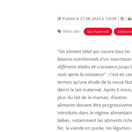
Publié le 27.08.2024 à 12h00
|
|
Mots clés :
lait maternel
allaitem
"Un aliment idéal qui couvre tous les
besoins nutritionnels d'un nourrisson
différents stades de croissance jusqu'
mois après la naissance"
: c’est en ce
termes qu’une étude de la revue Nut
 infantile : un
Toujours connectés :
s’interroge sur
comment le travail
décrit le lait maternel. Après 6 mois
 élevé en France
empiète de plus en plus
plus du lait de la maman, d'autres
sur nos soirées
aliments doivent être progressivem
 à risque : ce jus
Cancer colorectal : une
introduits dans le régime alimentair
ttire l'attention
stratégie simple aurait
cheurs
changé la donne au Pays
bébés, notamment les aliments rich
basque
fer, la viande en purée, les légumes 