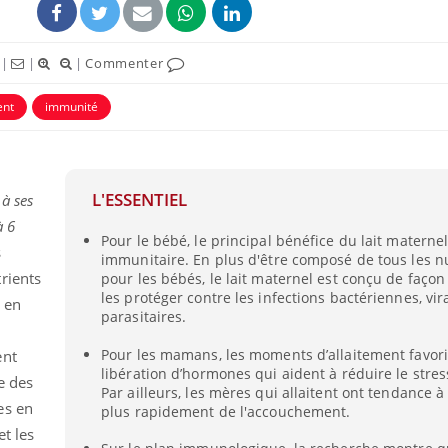
|
|
|
Commenter
ent
immunité
L'ESSENTIEL
 à ses
à 6
Pour le bébé, le principal bénéfice du lait maternel
s
immunitaire. En plus d'être composé de tous les n
rients
pour les bébés, le lait maternel est conçu de faço
Les médicaments GLP-1
VIH : la
les protéger contre les infections bactériennes, vir
protègent-ils aussi les os
tous les
, en
?
elle enfi
parasitaires.
Pour les mamans, les moments d’allaitement favori
ent
libération d’hormones qui aident à réduire le stress
Cytomégalovirus : ce qui
Pourquo
e des
change dans la prise en
gâche-t-
Par ailleurs, les mères qui allaitent ont tendance à
charge des femmes
jours de
es en
plus rapidement de l'accouchement.
enceintes
et les