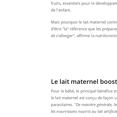
fruits, essentiels pour le développe
 oublier les
Chikungunya, dengue,
n vacances ?
West Nile : que se passe-
de l’enfant.
t-il dans le sud de la
France ?
Mais pourquoi le lait maternel cont
d’être "la" référence que les prépar
de s'allonger"
, affirme la nutritionn
Le lait maternel boos
Pour le bébé, le principal bénéfice 
le lait maternel est conçu de façon u
parasitaires.
"De manière générale, l
les nourrissons nourris au lait artificie