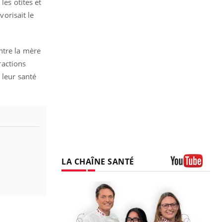
les otites et
orisait le
ntre la mère
ractions
 leur santé
LA CHAÎNE SANTÉ
Youtube