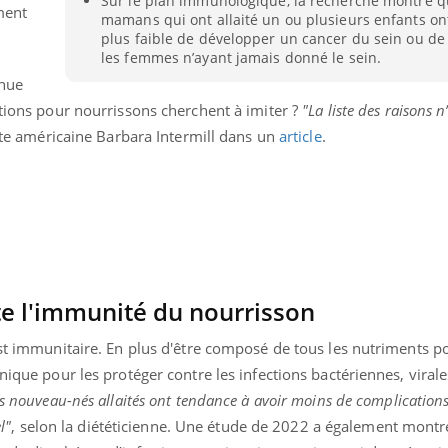
Sur le plan immunologique, la recherche montre q
ment
La sieste empêche-t-elle
Fortes c
mamans qui ont allaité un ou plusieurs enfants on
de dormir la nuit ?
pourquo
plus faible de développer un cancer du sein ou de 
noyade g
les femmes n’ayant jamais donné le sein.
inue
ations pour nourrissons cherchent à imiter ?
"La liste des raisons n
iste américaine Barbara Intermill dans un
article
.
te l'immunité du nourrisson
est immunitaire. En plus d'être composé de tous les nutriments p
nique pour les protéger contre les infections bactériennes, virale
es nouveau-nés allaités ont tendance à avoir moins de complication
l"
, selon la diététicienne. Une étude de 2022 a également montré