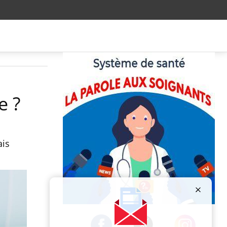
e ?
ais
Publicité