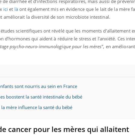
de diarrhée et d’infections respiratoires, mais aussi de prévenir 
ux
ici
et
là
ont également mis en évidence que le lait de la mère fav
améliorait la diversité de son microbiote intestinal.
 études scientifiques ont révélé que les moments d’allaitement e
ion d’hormones qui aident à réduire le stress et l’anxiété. Ces inte
tage psycho-neuro-immunologique pour les mères"
, en améliorant
enfants sont nourris au sein en France
nes boostent la santé intestinale du bébé
e la mère influence la santé du bébé
de cancer pour les mères qui allaitent