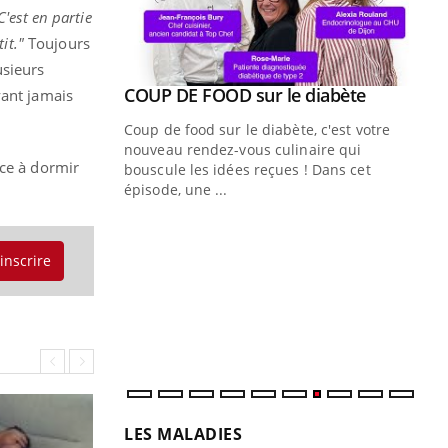
C'est en partie
it."
Toujours
usieurs
Youtube
ue » pour
COUP DE FOOD sur le diabète
yant jamais
Youtube
médecine
Coup de food sur le diabète, c'est votre
nouveau rendez-vous culinaire qui
nce à dormir
n groupe
bouscule les idées reçues ! Dans cet
ière de bilan de
épisode, une ...
« jumeau
Qu
You
êtr
'inscrire
"Le
qua
Doc
dir
LES MALADIES