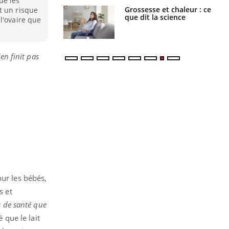
ue les
haleurs :
Grossesse et chaleur : ce
t un risque
i le risque de
que dit la science
l'ovaire que
rimpe-t-il ?
’en finit pas
our les bébés,
s et
s de santé que
 que le lait