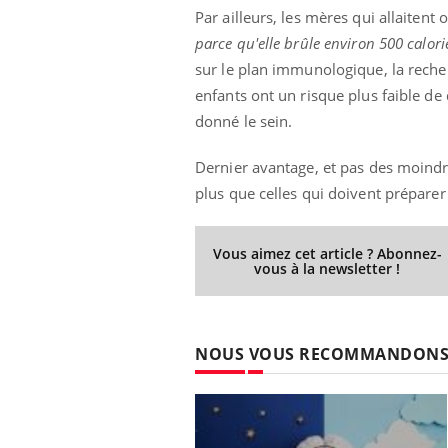
Par ailleurs, les mères qui allaiten
parce qu'elle brûle environ 500 calori
sur le plan immunologique, la rech
ale : et si on
Eczéma Chronique des Mains : se
Dia
enfants ont un risque plus faible d
Youtube
You
ube
Youtube
préparer pour l’été !
donné le sein.
Le 
 diabète de type 2
L'été arrive… et avec lui, un tout nouveau
nom
Dernier avantage, et pas des moindr
ues chez les
rythme de vie ! Vacances, plage, piscine,
diab
ez les soignants.
soleil, activités en plein air… Nos mains
défi
plus que celles qui doivent préparer
sont ...
Vous aimez cet article ? Abonnez-
vous à la newsletter !
NOUS VOUS RECOMMANDON