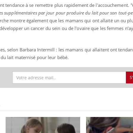
t ont tendance à se remettre plus rapidement de l'accouchement.
"
es supplémentaires par jour pour produire du lait pour son tout-pet
erche montre également que les mamans qui ont allaité un ou pl
Youtube
bète & Ramadan 2026
Un « jumeau numériq
e développer un cancer du sein ou de l'ovaire que les femmes n’a
tube
Youtube
faciliter l’accès à la 
Ramadan approche, et, pour de
Youtube
préventive
breuses personnes atteintes de
es, selon Barbara Intermill : les mamans qui allaitent ont tenda
Un établissement lié à u
ète, c'est une période de questions, de
mutualiste innove en mat
s, mais ...
 du lait maternisé pour leur bébé.
santé : l'utilisation d'un 
numérique » permet ...
S
S