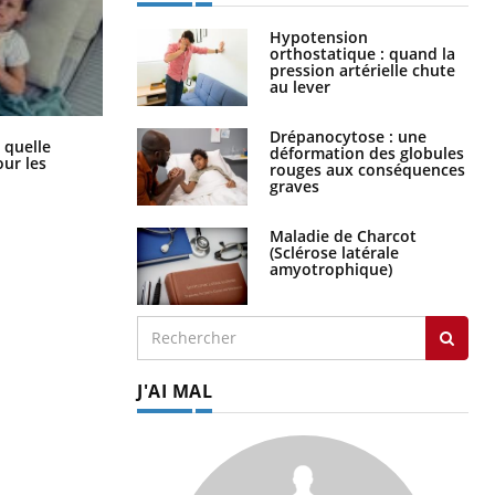
Hypotension
orthostatique : quand la
pression artérielle chute
au lever
Drépanocytose : une
Syndrome métabolique : quels sont
 quelle
déformation des globules
les meilleurs exercices physiques ?
ur les
rouges aux conséquences
graves
Maladie de Charcot
(Sclérose latérale
amyotrophique)
J'AI MAL