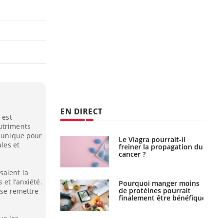
EN DIRECT
 est
utriments
n unique pour
 fin du comprimé
Le Viagra pourrait-il
ales et
 jours se profile-t-
freiner la propagation du
n ?
cancer ?
saient la
 et l’anxiété.
i votre ventre
Pourquoi manger moins
il les premiers
de protéines pourrait
 se remettre
 vos vacances ?
finalement être bénéfique