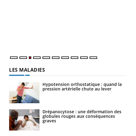
Dia
You
Le 
pers
ques
LES MALADIES
Hypotension orthostatique : quand la
pression artérielle chute au lever
Drépanocytose : une déformation des
globules rouges aux conséquences
graves