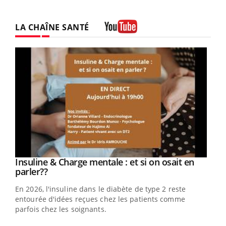
LA CHAÎNE SANTÉ
Youtube
Insuline & Charge mentale : et si on osait en
Eczéma Chronique des Mains : se préparer
Youtube
Youtube
Youtube
Youtube
parler??
pour l’été !
En 2026, l'insuline dans le diabète de type 2 reste
L'été arrive… et avec lui, un tout nouveau rythme de vie !
entourée d'idées reçues chez les patients comme
Vacances, plage, piscine, soleil, activités en plein air…
parfois chez les soignants.
Nos mains sont ...