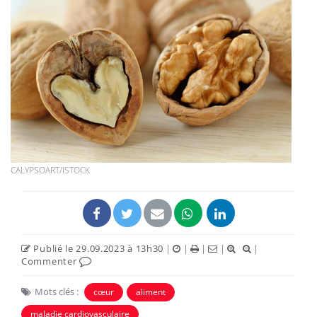
CALYPSOART/ISTOCK
Publié le 29.09.2023 à 13h30
|
|
|
|
|
Commenter
Mots clés :
cœur
aliment
maladie cardiovasculaire