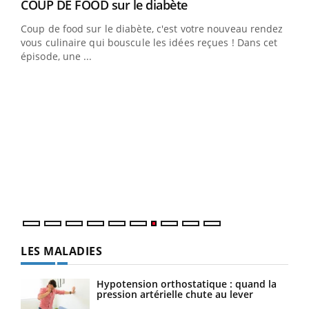
Youtube
cès
COUP DE FOOD sur le diabète
Youtube
Coup de food sur le diabète, c'est votre nouveau rendez-
 en
vous culinaire qui bouscule les idées reçues ! Dans cet
u
épisode, une ...
Qua
You
"Les
trav
DRH 
LES MALADIES
Hypotension orthostatique : quand la
pression artérielle chute au lever