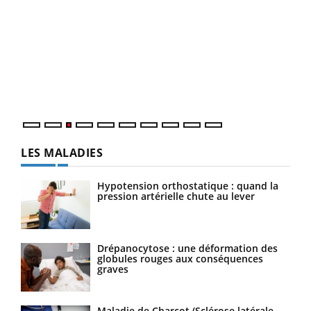
Ecz
You
pour
L'ét
Vaca
Nos 
LES MALADIES
Hypotension orthostatique : quand la
pression artérielle chute au lever
Drépanocytose : une déformation des
globules rouges aux conséquences
graves
Maladie de Charcot (Sclérose latérale