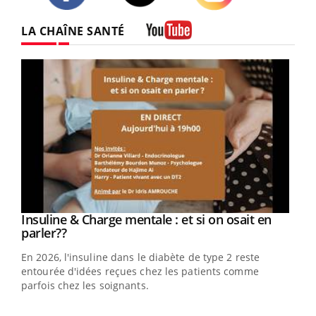
Twitter
Facebook
Instagram
LA CHAÎNE SANTÉ
Youtube
Youtube
Insuline & Charge mentale : et si on osait en
Youtube
Youtube
parler??
En 2026, l'insuline dans le diabète de type 2 reste
entourée d'idées reçues chez les patients comme
parfois chez les soignants.