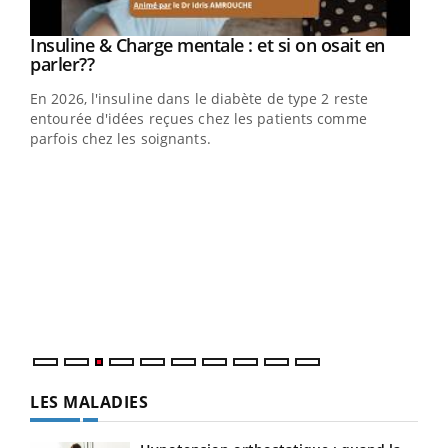
Insuline & Charge mentale : et si on osait en
Eczéma Chronique des Mains : se préparer
Youtube
Youtube
Youtube
Youtube
parler??
pour l’été !
En 2026, l'insuline dans le diabète de type 2 reste
L'été arrive… et avec lui, un tout nouveau rythme de vie !
entourée d'idées reçues chez les patients comme
Vacances, plage, piscine, soleil, activités en plein air…
parfois chez les soignants.
Nos mains sont ...
Dia
You
Le 
pers
ques
LES MALADIES