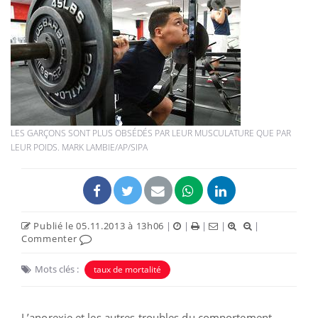
LES GARÇONS SONT PLUS OBSÉDÉS PAR LEUR MUSCULATURE QUE PAR
LEUR POIDS. MARK LAMBIE/AP/SIPA
Publié le 05.11.2013 à 13h06
|
|
|
|
|
Commenter
Mots clés :
taux de mortalité
L’anorexie et les autres troubles du comportement