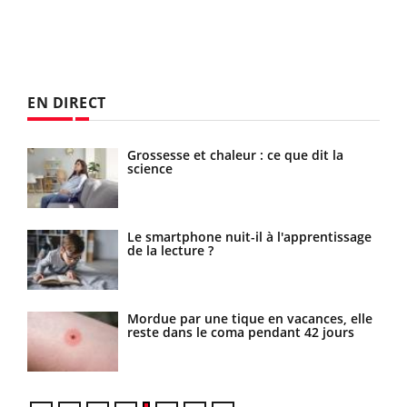
EN DIRECT
Grossesse et chaleur : ce que dit la
Mordue par un barracuda, une petite
science
fille secourue grâce à un réflexe
essentiel
Le smartphone nuit-il à l'apprentissage
Légionellose en Suisse : quelle est
de la lecture ?
l’origine de la contamination ?
Mordue par une tique en vacances, elle
Allergies alimentaires : une nouvelle
reste dans le coma pendant 42 jours
arme contre les réactions sévères