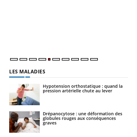
Un « jumeau numérique » pour faciliter l’accès
COU
Youtube
You
Youtube
à la médecine préventive
Coup
Un établissement lié à un groupe mutualiste innove en
vous
matière de bilan de santé : l'utilisation d'un « jumeau
épis
numérique » permet ...
LES MALADIES
Hypotension orthostatique : quand la
pression artérielle chute au lever
Drépanocytose : une déformation des
globules rouges aux conséquences
graves