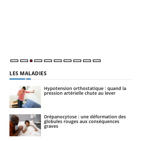
Eczéma Chronique des Mains : se préparer
Dia
Youtube
You
Youtube
pour l’été !
Le 
L'été arrive… et avec lui, un tout nouveau rythme de vie !
pers
Vacances, plage, piscine, soleil, activités en plein air…
ques
Nos mains sont ...
LES MALADIES
Hypotension orthostatique : quand la
pression artérielle chute au lever
Drépanocytose : une déformation des
globules rouges aux conséquences
graves