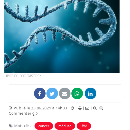
LIBRE DE DROIT/ISTOCK
Publié le 23.06.2021 à 14h30
|
|
|
|
|
Commenter
Mots clés :
cancer
méduse
UVA