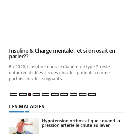
Youtube
parler??
En 2026, l'insuline dans le diabète de type 2 reste
entourée d'idées reçues chez les patients comme
parfois chez les soignants.
Ecz
You
pour
L'ét
Vaca
Nos 
LES MALADIES
Hypotension orthostatique : quand la
pression artérielle chute au lever