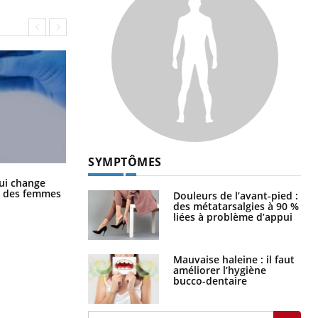
SYMPTÔMES
La sieste empêche-t-elle de dormir
ui change
la nuit ?
ge des femmes
Douleurs de l’avant-pied :
des métatarsalgies à 90 %
liées à problème d’appui
Mauvaise haleine : il faut
améliorer l’hygiène
bucco-dentaire