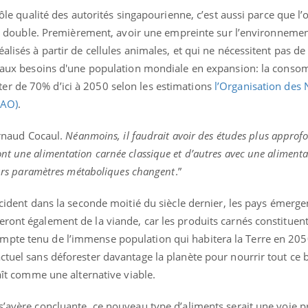
rôle qualité des autorités singapourienne, c’est aussi parce que l’o
 est double. Premièrement, avoir une empreinte sur l’environnemen
alisés à partir de cellules animales, et qui ne nécessitent pas de
re aux besoins d'une population mondiale en expansion: la cons
er de 70% d’ici à 2050 selon les estimations
l’Organisation des 
FAO)
.
Arnaud Cocaul.
Néanmoins, il faudrait avoir des études plus approfo
nt une alimentation carnée classique et d’autres avec une alimenta
leurs paramètres métaboliques changent
.”
ccident dans la seconde moitié du siècle dernier, les pays émerge
ront également de la viande, car les produits carnés constituent
pte tenu de l’immense population qui habitera la Terre en 2050
ctuel sans déforester davantage la planète pour nourrir tout ce bé
raît comme une alternative viable.
 s’avère concluante, ce nouveau type d’aliments serait une voie 