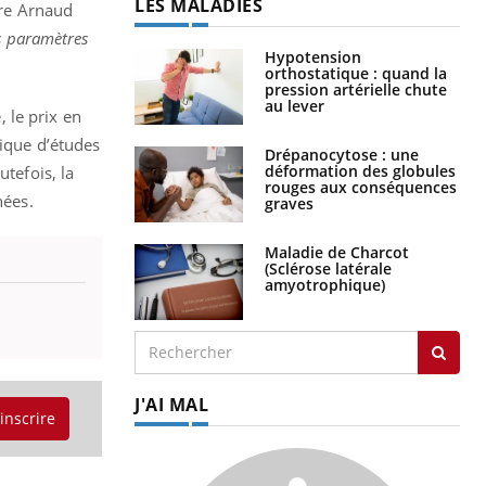
LES MALADIES
ère Arnaud
les paramètres
Hypotension
orthostatique : quand la
pression artérielle chute
au lever
, le prix en
nique d’études
Drépanocytose : une
déformation des globules
utefois, la
rouges aux conséquences
nées.
graves
Maladie de Charcot
(Sclérose latérale
amyotrophique)
J'AI MAL
'inscrire