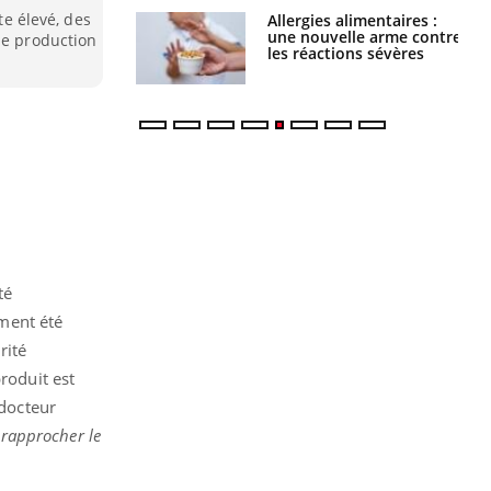
te élevé, des
par une tique en
Allergies alimentaires :
, elle reste dans
une nouvelle arme contre
de production
 pendant 42 jours
les réactions sévères
té
ement été
rité
roduit est
 docteur
 rapprocher le