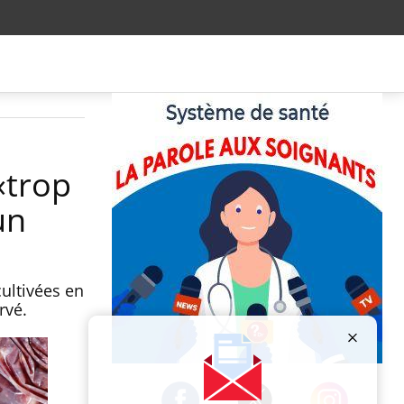
«trop
un
cultivées en
rvé.
Publicité