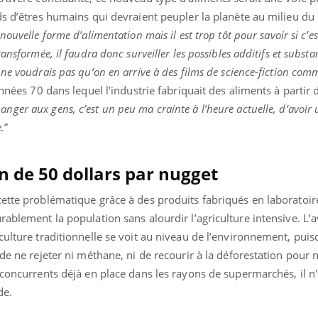
ds d’êtres humains qui devraient peupler la planète au milieu du s
nouvelle forme d’alimentation mais il est trop tôt pour savoir si c’e
ansformée, il faudra donc surveiller les possibles additifs et substa
uline & Charge mentale : et si on
Eczéma Chronique des
tube
Youtube
ne voudrais pas qu’on en arrive à des films de science-fiction co
Youtube
Y
it en parler??
préparer pour l’été !
années 70 dans lequel l'industrie fabriquait des aliments à partir 
026, l'insuline dans le diabète de type 2
L'été arrive… et avec lui,
nger aux gens, c’est un peu ma crainte à l’heure actuelle, d’avoir
e entourée d'idées reçues chez les
rythme de vie ! Vacances, 
.
”
ients comme parfois chez les soignants.
soleil, activités en plein
sont ...
n de 50 dollars par nugget
ette problématique grâce à des produits fabriqués en laboratoire 
rablement la population sans alourdir l’agriculture intensive. L’
culture traditionnelle se voit au niveau de l’environnement, pui
de ne rejeter ni méthane, ni de recourir à la déforestation pour n
 concurrents déjà en place dans les rayons de supermarchés, il n
de.