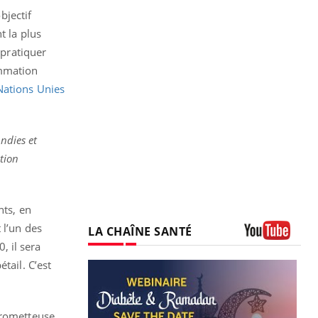
bjectif
t la plus
 pratiquer
ommation
Nations Unies
ndies et
tion
nts, en
 l’un des
LA CHAÎNE SANTÉ
, il sera
Youtube
tail. C’est
prometteuse