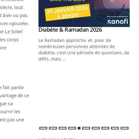
iècle, tout
st bien ou pas.
nces rajoutées
Youtube
 Mains : se
Diabète & Ramadan 2026
Youtube
mme
Le Soleil
outube
des corps
Le Ramadan approche, et, pour de
 un tout nouveau
nombreuses personnes atteintes de
 une
plage, piscine,
diabète, c'est une période de questions, de
 air… Nos mains
défis, mais ...
Un
You
fac
pr
fait partie
Un 
avantage de ce
mut
sque sa
san
ourrir les
num
'est pas une