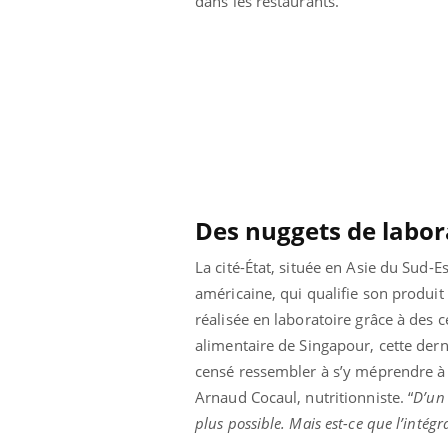
dans les restaurants.
lovirus : ce qui
Pourquoi votre ventre
ans la prise en
gâche-t-il les premiers
des femmes
jours de vos vacances ?
s
Des nuggets de labor
La cité-État, située en Asie du Sud-
américaine, qui qualifie son produit 
réalisée en laboratoire grâce à des
alimentaire de Singapour, cette dern
censé ressembler à s’y méprendre à de
Arnaud Cocaul, nutritionniste. “
D’un 
plus possible. Mais est-ce que l’intég