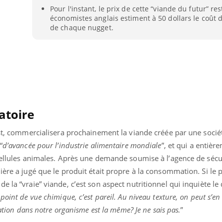
Pour l'instant, le prix de cette “viande du futur” res
Pourquoi manger moins
Mordue 
de protéines pourrait
vacances
économistes anglais estiment à 50 dollars le coût 
finalement être bénéfique
le coma
de chaque nugget.
atoire
Est, commercialisera prochainement la viande créée par une socié
“
d’avancée pour l’industrie alimentaire mondiale
”, et qui a entièr
 cellules animales. Après une demande soumise à l’agence de sécu
ière a jugé que le produit était propre à la consommation. Si le p
 la “vraie” viande, c’est son aspect nutritionnel qui inquiète le
point de vue chimique, c’est pareil. Au niveau texture, on peut s’en
ration dans notre organisme est la même? Je ne sais pas.
”