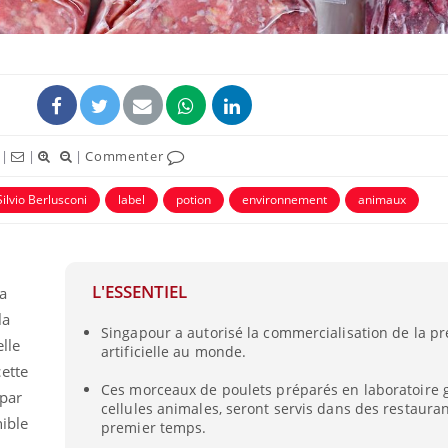
|
|
|
Commenter
Silvio Berlusconi
label
potion
environnement
animaux
Fortes chaleurs :
Grossess
L'ESSENTIEL
a
pourquoi le risque de
que dit 
noyade grimpe-t-il ?
la
Singapour a autorisé la commercialisation de la p
lle
artificielle au monde.
ette
Le Viagra pourrait-il
Le smart
Ces morceaux de poulets préparés en laboratoire 
freiner la propagation du
l'appren
 par
cancer ?
lecture 
cellules animales, seront servis dans des restaura
ible
premier temps.