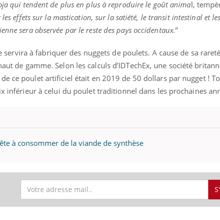
oja qui tendent de plus en plus à reproduire le goût anima
l, temp
les effets sur la mastication, sur la satiété, le transit intestinal et 
enne sera observée par le reste des pays occidentaux.
”
lle servira à fabriquer des nuggets de poulets. A cause de sa rareté
 haut de gamme. Selon les calculs d’IDTechEx, une société britan
 ce poulet artificiel était en 2019 de 50 dollars par nugget ! To
ix inférieur à celui du poulet traditionnel dans les prochaines an
prête à consommer de la viande de synthèse
S