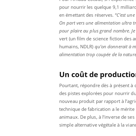
pour nourrir les quelque 9,1 milliar
en émettant des réserves. “
C’est une 
On part vers une alimentation ultra tr
 Mains :
Carence en fer : comprendre pour
Ins
Youtube
You
pour plaire au plus grand nombre. Je 
Youtube
Youtube
prévenir
osa
vert (un film de science fiction des 
aciles à aborder...
Fatigue, irritabilité, brouillard mental ou
En 2
humains, NDLR)
qu’on donnerait à ma
poser des
même alopécie… Les symptômes de la
rest
alimentation trop coupée de la nature
'un proche c'est
carence en fer sont multiples ce qui la rend
pat
...
Un coût de productio
Pourtant, répondre dès à présent à c
des pistes explorées pour nourrir du
nouveau produit par rapport à l’agri
technique de fabrication a le mérite 
animaux. De plus, à l’inverse de ses
simple alternative végétale à la vian