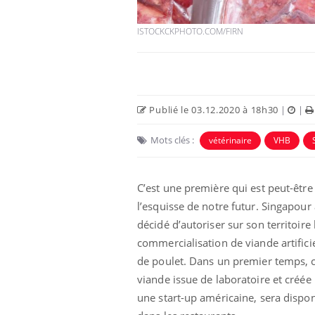
ISTOCKCKPHOTO.COM/FIRN
Publié le 03.12.2020 à 18h30
|
|
Mots clés :
vétérinaire
VHB
C’est une première qui est peut-être
unya, dengue,
La sieste empêche-t-elle
l’esquisse de notre futur. Singapour 
e : que se passe-
de dormir la nuit ?
 le sud de la
décidé d’autoriser sur son territoire 
commercialisation de viande artificie
de poulet. Dans un premier temps, c
icaments GLP-1
VIH : la fin du comprimé
-ils aussi les os
tous les jours se profile-t-
viande issue de laboratoire et créée
elle enfin ?
une start-up américaine, sera dispon