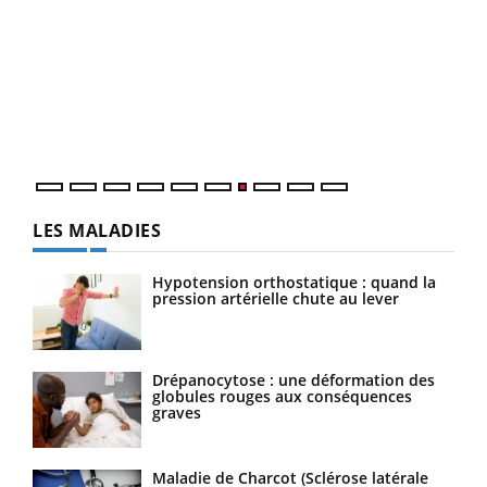
Qua
You
"Les
trav
DRH 
LES MALADIES
Hypotension orthostatique : quand la
pression artérielle chute au lever
Drépanocytose : une déformation des
globules rouges aux conséquences
graves
Maladie de Charcot (Sclérose latérale