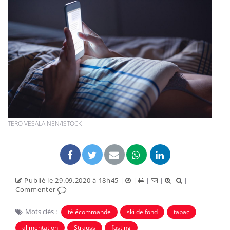
TERO VESALAINEN/ISTOCK
Publié le 29.09.2020 à 18h45
|
|
|
|
|
Commenter
Mots clés :
télécommande
ski de fond
tabac
alimentation
Strauss
fasting