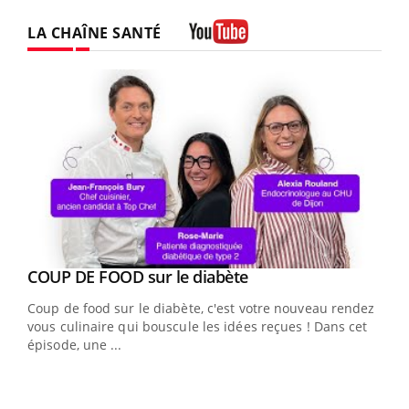
LA CHAÎNE SANTÉ
Youtube
Youtube
cès
COUP DE FOOD sur le diabète
Youtube
Coup de food sur le diabète, c'est votre nouveau rendez-
 en
vous culinaire qui bouscule les idées reçues ! Dans cet
u
épisode, une ...