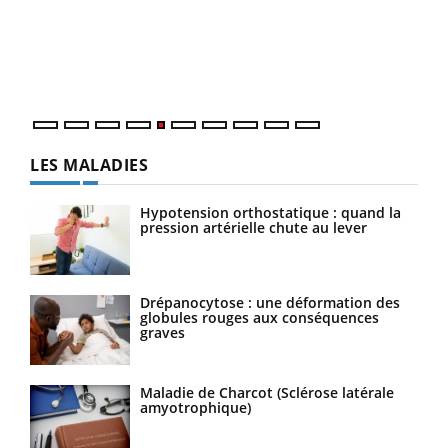
Un é
mati
numé
LES MALADIES
Hypotension orthostatique : quand la
pression artérielle chute au lever
Drépanocytose : une déformation des
globules rouges aux conséquences
graves
Maladie de Charcot (Sclérose latérale
amyotrophique)