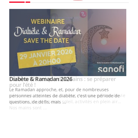
Youtube
Youtube
Diabète & Ramadan 2026
Youtube
Le Ramadan approche, et, pour de nombreuses
vie !
personnes atteintes de diabète, c'est une période de
…
questions, de défis, mais ...
Un 
You
à l