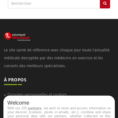
Le site santé de référence avec chaque jour toute l'actualité
médicale decryptée par des médecins en exercice et les
conseils des meilleurs spécialistes.
À PROPOS
Données personnelles et cookies
Welcome
Qui sommes-nous
With our 225
partners
, we wish to store and access information on
Conditions d'utilisation
your devices (cookies, pixels in emails, etc.), combine and share
your personal data with our partners, whether collected on this