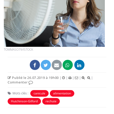
TOMMASO79/ISTOCK
Publié le 26.07.2019 à 19h00
|
|
|
|
|
Commenter
Mots clés :
canicule
alimentation
Hutchinson-Gilford
rechute