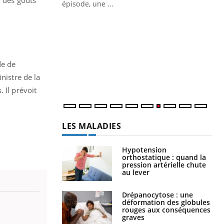
n des goûts
Docteur reçoivent Régis Blugeon, DRH et
épisode, une ...
directeur ...
Ec
You
quo
Dan
der
de de
com
nistre de la
et é
 Il prévoit
LES MALADIES
Hypotension
orthostatique : quand la
pression artérielle chute
au lever
Drépanocytose : une
déformation des globules
rouges aux conséquences
graves