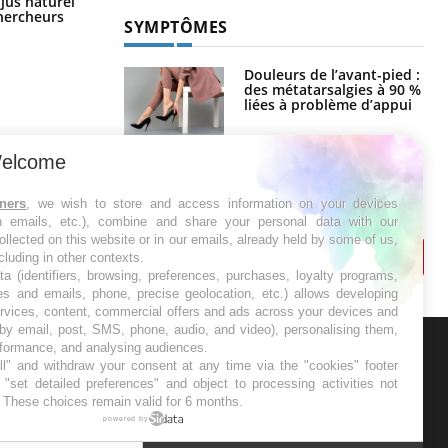
 jus naturel
vacances ?
chercheurs
SYMPTÔMES
Douleurs de l’avant-pied :
des métatarsalgies à 90 %
liées à problème d’appui
elcome
Mauvaise haleine : il faut
améliorer l’hygiène
bucco-dentaire
tners
, we wish to store and access information on your devices
in emails, etc.), combine and share your personal data with our
ollected on this website or in our emails, already held by some of us,
ncluding in other contexts.
ta (identifiers, browsing, preferences, purchases, loyalty programs,
es and emails, phone, precise geolocation, etc.) allows developing
ervices, content, commercial offers and ads across your devices and
 by email, post, SMS, phone, audio, and video), personalising them,
rformance, and analysing audiences.
l" and withdraw your consent at any time via the "cookies" footer
ER
"set detailed preferences" and object to processing activities not
. These choices remain valid for 6 months.
s les semaines les meilleures
powered by