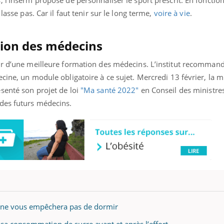
 l’Inserm propose de personnaliser le sport prescrit. En fonctio
ualiste innove en matière de bilan de
lasse pas. Car il faut tenir sur le long terme,
voire à vie
.
é : l'utilisation d'un « jumeau
érique » permet ...
ation des médecins
ur d’une meilleure formation des médecins. L’institut recomman
cine, un module obligatoire à ce sujet. Mercredi 13 février, la mi
senté son projet de loi
"Ma santé 2022"
en Conseil des ministres.
des futurs médecins.
oir ne vous empêchera pas de dormir