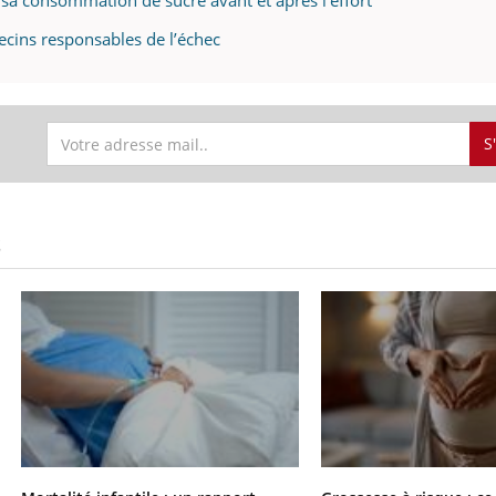
er sa consommation de sucre avant et après l’effort
ecins responsables de l’échec
S
S