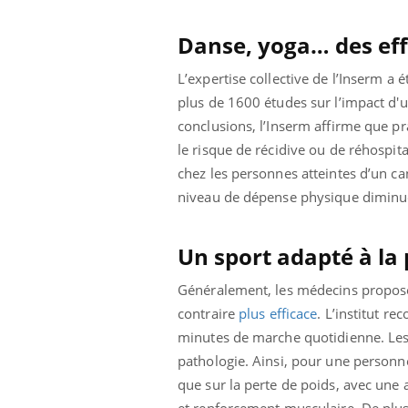
Danse, yoga… des eff
L’expertise collective de l’Inserm a
plus de 1600 études sur l’impact d'
conclusions, l’Inserm affirme que pr
le risque de récidive ou de réhospita
chez les personnes atteintes d’un ca
niveau de dépense physique diminue
Un sport adapté à la 
Généralement, les médecins propose
contraire
plus efficace
. L’institut r
Youtube
 Mains : se
Diabète & Ramadan 2026
Un 
Youtube
You
minutes de marche quotidienne. Les e
outube
fac
pathologie. Ainsi, pour une personne
Le Ramadan approche, et, pour de
pré
un tout nouveau
nombreuses personnes atteintes de
que sur la perte de poids, avec une 
Un 
lage, piscine,
diabète, c'est une période de questions, de