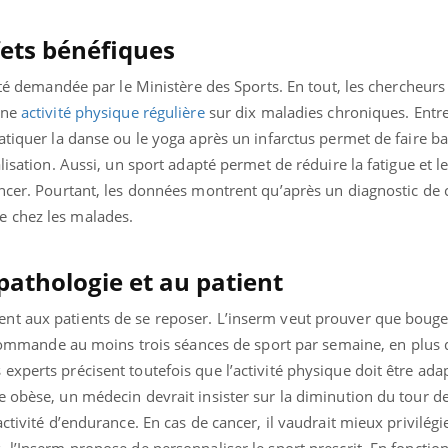
ets bénéfiques
 été demandée par le Ministère des Sports. En tout, les chercheurs
une
activité physique régulière
sur dix maladies chroniques. Entre
atiquer la danse ou le yoga après un infarctus permet de faire b
lisation. Aussi, un sport adapté permet de réduire la fatigue et l
ncer. Pourtant, les données montrent qu’après un diagnostic de c
 chez les malades.
pathologie et au patient
nt aux patients de se reposer. L’inserm veut prouver que bouge
ecommande au moins trois séances de sport par semaine, en plus 
« jumeau numérique » pour
tube
xperts précisent toutefois que l’activité physique doit être adap
iliter l’accès à la médecine
 obèse, un médecin devrait insister sur la diminution du tour de 
Youtube
ventive
activité d’endurance. En cas de cancer, il vaudrait mieux privilég
établissement lié à un groupe