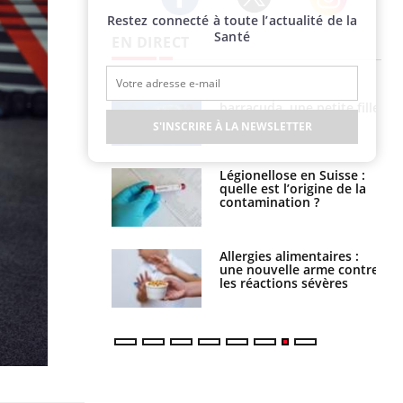
Restez connecté à toute l’actualité de la
Twitter
Facebook
Instagram
Santé
EN DIRECT
Mordue par un
Comment gérer le
barracuda, une petite fille
sommeil des enfants en
secourue grâce à un
vacances ?
S'INSCRIRE À LA NEWSLETTER
réflexe essentiel
Légionellose en Suisse :
Bilan prévention : ce que
quelle est l’origine de la
les kinés pourront
contamination ?
bientôt faire
Allergies alimentaires :
TDAH : quel est ce
une nouvelle arme contre
traitement autorisé aux
les réactions sévères
États-Unis ?