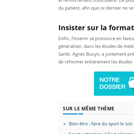
et renforcement musculaire. De plus,
mut
air… Nos mains
défis, mais ...
du patient, afin que ce dernier ne se 
sant
num
Insister sur la form
Enfin, l’Inserm se prononce en fave
généraliser, dans les études de méde
Santé, Agnès Buzyn, a justement pré
de réformer entièrement les études 
SUR LE MÊME THÈME
Bien-être : faire du sport le s