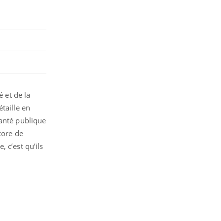
é et de la
taille en
anté publique
ore de
, c’est qu’ils