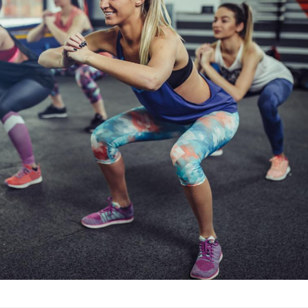
Grossesse et chaleur : ce
que dit la science
Le smartphone nuit-il à
l'apprentissage de la
lecture ?
Mordue par une tique en
vacances, elle reste dans
le coma pendant 42 jours