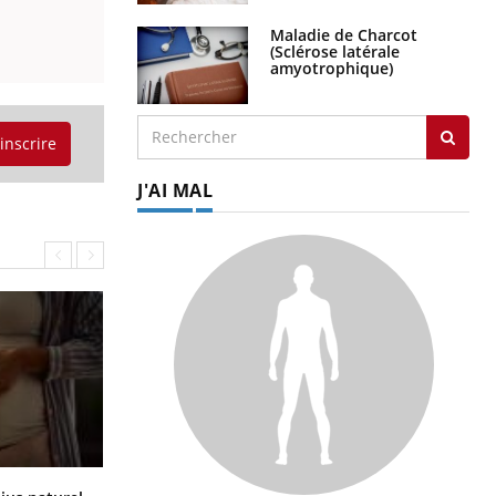
Maladie de Charcot
(Sclérose latérale
amyotrophique)
'inscrire
J'AI MAL
Comment oublier les écrans en