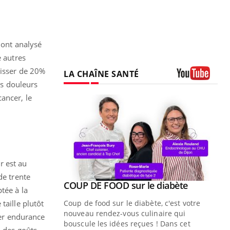
 ont analysé
 autres
aisser de 20%
LA CHAÎNE SANTÉ
es douleurs
Youtube
ancer, le
r est au
de trente
Youtube
COUP DE FOOD sur le diabète
Quand l’entreprise mise sur le bien
Youtube
Youtube
tée à la
Youtube
être global
taille plutôt
Coup de food sur le diabète, c'est votre
"Les rendez-vous de la santé et de la
nouveau rendez-vous culinaire qui
ier endurance
qualité de vie au travail" de Pourquoi
bouscule les idées reçues ! Dans cet