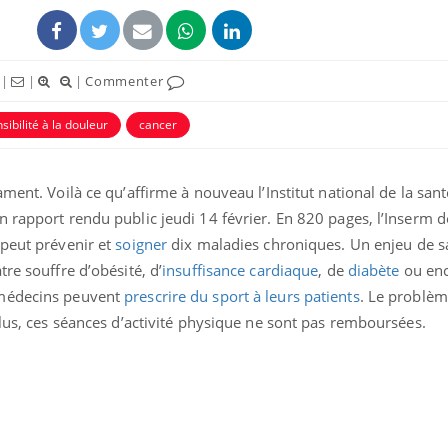
|
|
|
Commenter
sibilité à la douleur
cancer
ment. Voilà ce qu’affirme à nouveau l’Institut national de la sant
 rapport rendu public jeudi 14 février. En 820 pages, l’Inserm dé
 peut prévenir et
soigner
dix maladies chroniques. Un enjeu de s
re souffre d’obésité, d’
insuffisance cardiaque
, de
diabète
ou enc
 médecins peuvent
prescrire du sport à leurs patients
. Le problème
plus, ces séances d’activité physique ne sont pas remboursées.