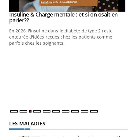
Youtube
Insuline & Charge mentale : et si on osait en
Youtube
Youtube
parler??
En 2026, l'insuline dans le diabète de type 2 reste
entourée d'idées reçues chez les patients comme
parfois chez les soignants.
Ecz
You
pour
L'ét
Vaca
Nos 
LES MALADIES