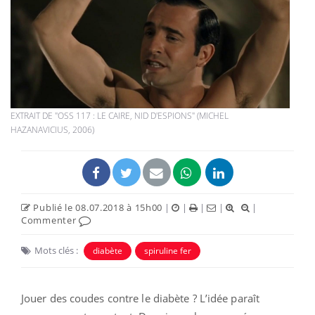
EXTRAIT DE "OSS 117 : LE CAIRE, NID D'ESPIONS" (MICHEL
HAZANAVICIUS, 2006)
Publié le 08.07.2018 à 15h00
|
|
|
|
|
Commenter
Mots clés :
diabète
spiruline fer
Jouer des coudes contre le diabète ? L’idée paraît