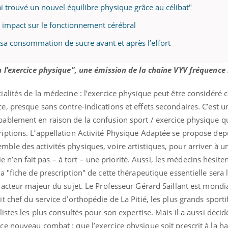
ai trouvé un nouvel équilibre physique grâce au célibat"
 un impact sur le fonctionnement cérébral
er sa consommation de sucre avant et après l’effort
in l’exercice physique", une émission de la chaîne VYV fréquence
cialités de la médecine : l’exercice physique peut être considér
ce, presque sans contre-indications et effets secondaires. C’est 
bablement en raison de la confusion sport / exercice physique q
riptions. L’appellation Activité Physique Adaptée se propose dep
mble des activités physiques, voire artistiques, pour arriver à u
’en fait pas – à tort – une priorité. Aussi, les médecins hésiten
la "fiche de prescription" de cette thérapeutique essentielle sera 
un acteur majeur du sujet. Le Professeur Gérard Saillant est mond
t chef du service d’orthopédie de La Pitié, les plus grands sporti
listes les plus consultés pour son expertise. Mais il a aussi décid
 ce nouveau combat : que l’exercice physique soit prescrit à la h