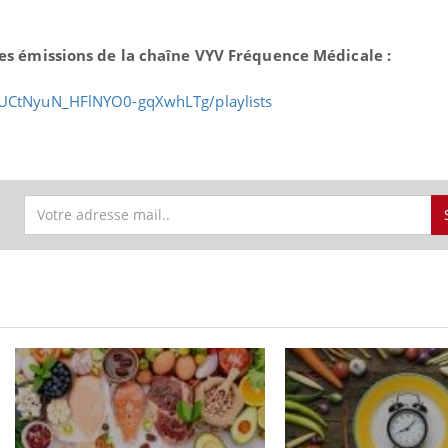
es émissions de la chaîne VYV Fréquence Médicale :
/UCtNyuN_HFlNYO0-gqXwhLTg/playlists