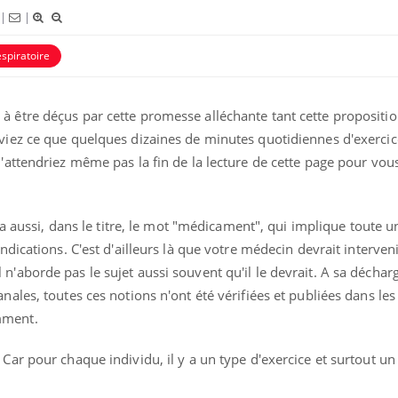
|
|
espiratoire
à être déçus par cette promesse alléchante tant cette propositi
aviez ce que quelques dizaines de minutes quotidiennes d'exerci
n'attendriez même pas la fin de la lecture de cette page pour vou
nce en fer : comprendre pour
Insuline & Charge ment
ube
Youtube
y a aussi, dans le titre, le mot "médicament", qui implique toute u
Youtube
Yout
enir
osait en parler??
ndications. C'est d'ailleurs là que votre médecin devrait intervenir
ue, irritabilité, brouillard mental ou
En 2026, l'insuline dans l
'aborde pas le sujet aussi souvent qu'il le devrait. A sa décharge
 alopécie… Les symptômes de la
reste entourée d'idées re
nales, toutes ces notions n'ont été vérifiées et publiées dans le
ce en fer sont multiples ce qui la rend
patients comme parfois ch
mment.
 Car pour chaque individu, il y a un type d'exercice et surtout 