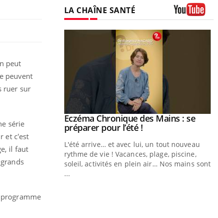
LA CHAÎNE SANTÉ
Youtube
on peut
ce peuvent
s ruer sur
ale : et si on
Eczéma Chronique des Mains : se
Youtube
ne série
ube
Youtube
préparer pour l’été !
 et c'est
e diabète de type 2
L'été arrive… et avec lui, un tout nouveau
, il faut
çues chez les
rythme de vie ! Vacances, plage, piscine,
s grands
ez les soignants.
soleil, activités en plein air… Nos mains sont
...
Y
un programme
L
n