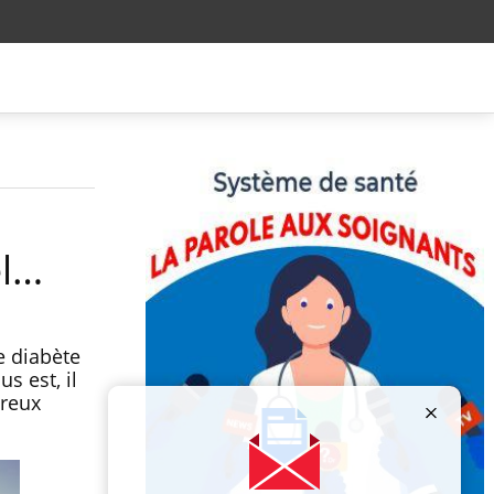
el…
e diabète
s est, il
breux