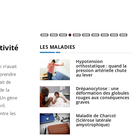
c
m
tivité
LES MALADIES
Hypotension
orthostatique : quand la
 n’avait
pression artérielle chute
mprendre
au lever
ait de
Drépanocytose : une
de la
déformation des globules
rouges aux conséquences
. Un gène
graves
il.
ntre les
Maladie de Charcot
(Sclérose latérale
amyotrophique)