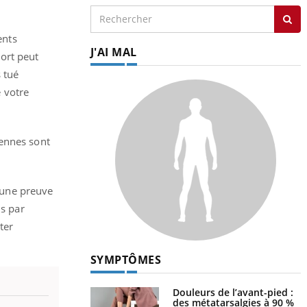
ents
J'AI MAL
port peut
 tué
 votre
iennes sont
a une preuve
is par
ter
SYMPTÔMES
Douleurs de l’avant-pied :
des métatarsalgies à 90 %