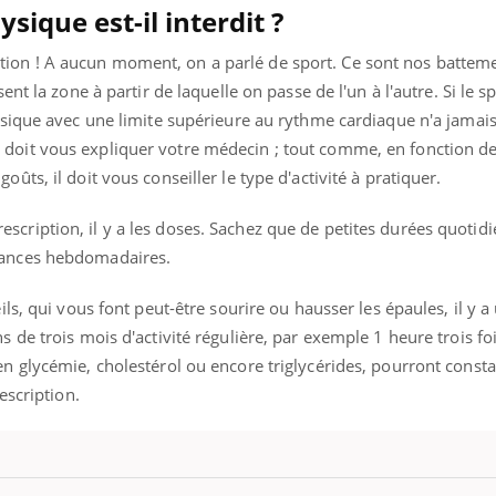
ysique est-il interdit ?
ion ! A aucun moment, on a parlé de sport. Ce sont nos battem
sent la zone à partir de laquelle on passe de l'un à l'autre. Si le s
hysique avec une limite supérieure au rythme cardiaque n'a jamais
doit vous expliquer votre médecin ; tout comme, en fonction de
ûts, il doit vous conseiller le type d'activité à pratiquer.
cription, il y a les doses. Sachez que de petites durées quotid
éances hebdomadaires.
eils, qui vous font peut-être sourire ou hausser les épaules, il y 
s de trois mois d'activité régulière, par exemple 1 heure trois fo
en glycémie, cholestérol ou encore triglycérides, pourront consta
rescription.