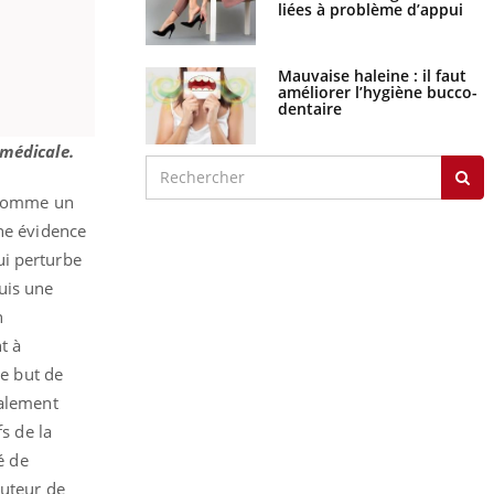
liées à problème d’appui
Mauvaise haleine : il faut
améliorer l’hygiène bucco-
dentaire
 médicale.
é comme un
une évidence
ui perturbe
uis une
n
t à
le but de
ialement
fs de la
é de
auteur de