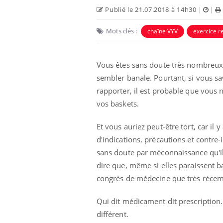
Publié le 21.07.2018 à 14h30
|
|
Mots clés :
chaîne VYV
exercice r
Vous êtes sans doute très nombreux 
sembler banale. Pourtant, si vous s
rapporter, il est probable que vous 
vos baskets.
Eczéma Chronique des Mains :
Care
Youtube
Yout
Et vous auriez peut-être tort, car il 
Youtube
expliquer ma maladie
prév
d'indications, précautions et contre-i
Il y a des sujets qui sont faciles à aborder...
Fatig
sans doute par méconnaissance qu'il n
d'autres non ! D'un côté, poser des questions
même
dire que, même si elles paraissent ba
sur la maladie d'un proche c'est montrer ...
caren
...
congrès de médecine que très réce
Qui dit médicament dit prescription.
différent.