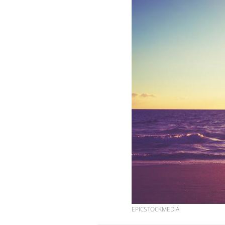
Chikungunya, dengue,
West Nile : que se passe-t-
il dans le sud de la France ?
Les médicaments GLP-1
protègent-ils aussi les os ?
Cytomégalovirus : ce qui
change dans la prise en
charge des femmes
enceintes
EPICSTOCKMEDIA