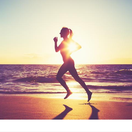
La sieste empêche-t-elle de
Fortes c
dormir la nuit ?
le risq
grimpe-t
VIH : la fin du comprimé
Le Viagr
tous les jours se profile-t-
la propa
elle enfin ?
Pourquoi votre ventre
Pourquo
gâche-t-il les premiers
protéine
jours de vos vacances ?
finalem