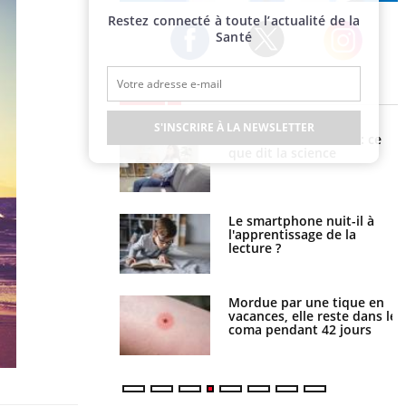
Publicité
Restez connecté à toute l’actualité de la
Santé
Twitter
Facebook
Instagram
EN DIRECT
S'INSCRIRE À LA NEWSLETTER
haleurs : pourquoi
Grossesse et chaleur : ce
ue de noyade
que dit la science
-il ?
a pourrait-il freiner
Le smartphone nuit-il à
gation du cancer ?
l'apprentissage de la
lecture ?
i manger moins de
Mordue par une tique en
s pourrait
vacances, elle reste dans le
ent être bénéfique
coma pendant 42 jours