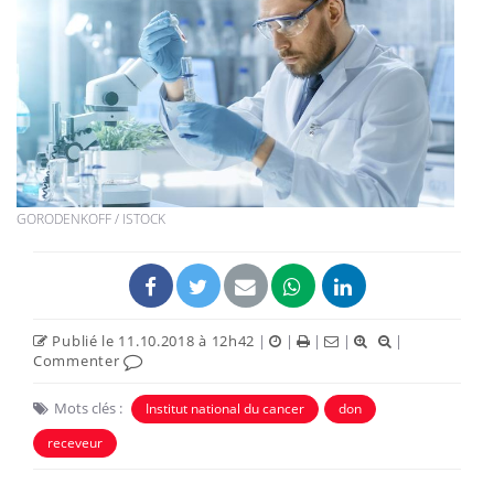
GORODENKOFF / ISTOCK
Publié le 11.10.2018 à 12h42
|
|
|
|
|
Commenter
Mots clés :
Institut national du cancer
don
receveur