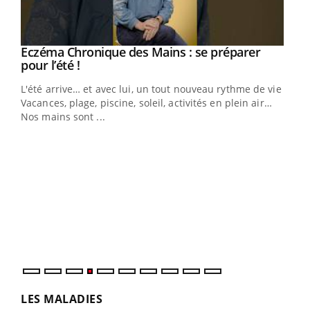
Eczéma Chronique des Mains : se préparer
Youtube
Youtube
pour l’été !
L'été arrive… et avec lui, un tout nouveau rythme de vie !
Vacances, plage, piscine, soleil, activités en plein air…
Nos mains sont ...
Dia
You
Le 
pers
ques
LES MALADIES