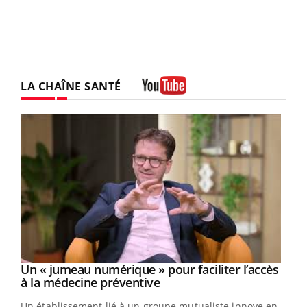
LA CHAÎNE SANTÉ
Youtube
Un « jumeau numérique » pour faciliter l’accès
Youtube
Youtube
à la médecine préventive
Un établissement lié à un groupe mutualiste innove en
e