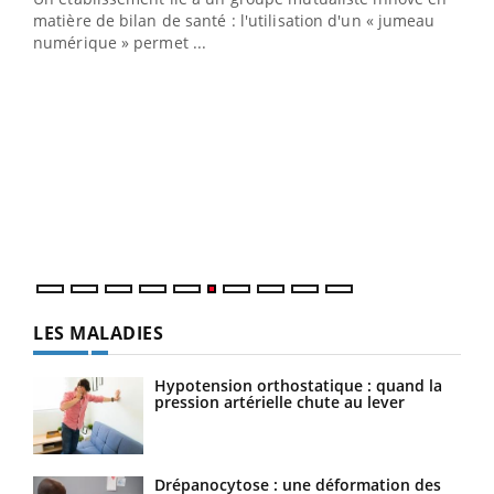
matière de bilan de santé : l'utilisation d'un « jumeau
numérique » permet ...
COU
You
Coup
vous
épis
LES MALADIES
Hypotension orthostatique : quand la
pression artérielle chute au lever
Drépanocytose : une déformation des