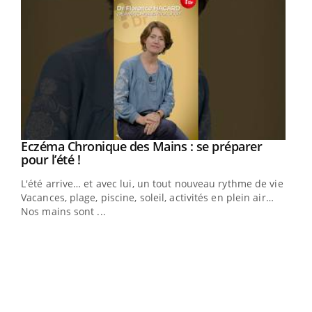
Eczéma Chronique des Mains : se préparer
Youtube
Youtube
pour l’été !
L'été arrive… et avec lui, un tout nouveau rythme de vie !
Vacances, plage, piscine, soleil, activités en plein air…
Nos mains sont ...
Dia
You
Le 
pers