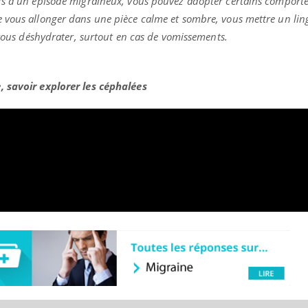
rs d’un épisode migraineux, vous pouvez adopter certains comport
vous allonger dans une pièce calme et sombre, vous mettre un ling
 vous déshydrater, surtout en cas de vomissements.
, savoir explorer les céphalées