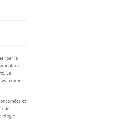
e" par la
nnementaux.
té. La
z les femmes
concernées et
ein de
biologie