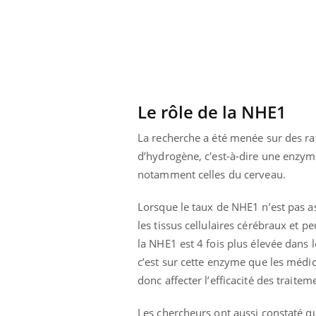
Le rôle de la NHE1
La recherche a été menée sur des ra
d’hydrogène, c'est-à-dire une enzym
notamment celles du cerveau.
Lorsque le taux de NHE1 n’est pas as
les tissus cellulaires cérébraux et 
la NHE1 est 4 fois plus élevée dans 
prendre pour
Insuline & Charge mentale : et si on
Ecz
Youtube
You
c’est sur cette enzyme que les médi
Youtube
osait en parler??
pré
donc affecter l’efficacité des traitem
llard mental ou
En 2026, l'insuline dans le diabète de type 2
L'ét
tômes de la
reste entourée d'idées reçues chez les
ryth
Les chercheurs ont aussi constaté qu