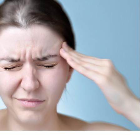
Comment oublier les
écrans en vacances ?
Toujours connectés :
comment le travail
empiète de plus en plus
sur nos soirées
Cancer colorectal : une
stratégie simple aurait
changé la donne au Pays
basque