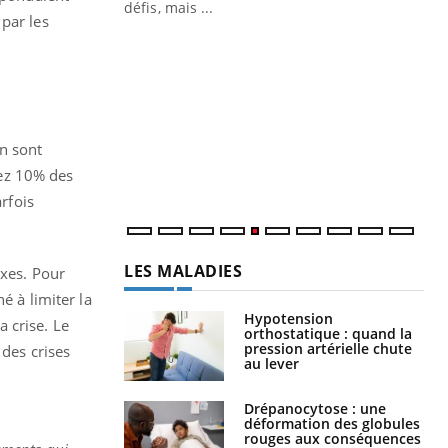
mutualiste innove en matière de bilan de
défis, mais ...
par les
santé : l'utilisation d'un « jumeau
CO
You
numérique » permet ...
Cou
nou
bou
épi
n sont
ez 10% des
arfois
LES MALADIES
exes. Pour
é à limiter la
Hypotension
orthostatique : quand la
a crise. Le
pression artérielle chute
au lever
 des crises
Drépanocytose : une
déformation des globules
rouges aux conséquences
graves