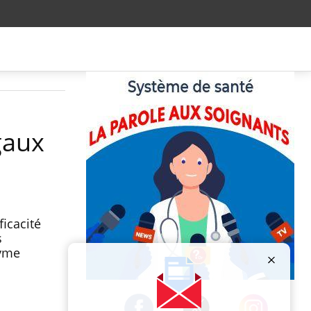
gaux
icacité
s
zyme
Publicité