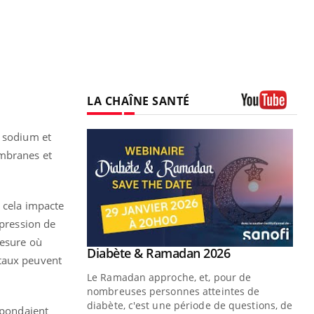
LA CHAÎNE SANTÉ
Youtube
e sodium et
embranes et
, cela impacte
xpression de
mesure où
Youtube
Diabète & Ramadan 2026
Un « jumeau numérique » pour
Youtube
Youtube
 taux peuvent
faciliter l’accès à la médecine
Le Ramadan approche, et, pour de
Youtube
préventive
nombreuses personnes atteintes de
Un établissement lié à un groupe
diabète, c'est une période de questions, de
spondaient