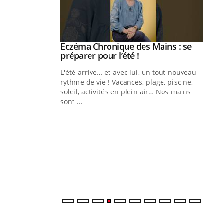
ale : et si on
Eczéma Chronique des Mains : se
Youtube
ube
Youtube
préparer pour l’été !
e diabète de type 2
L'été arrive… et avec lui, un tout nouveau
çues chez les
rythme de vie ! Vacances, plage, piscine,
ez les soignants.
soleil, activités en plein air… Nos mains
sont ...
Di
You
Le 
nom
dia
défi