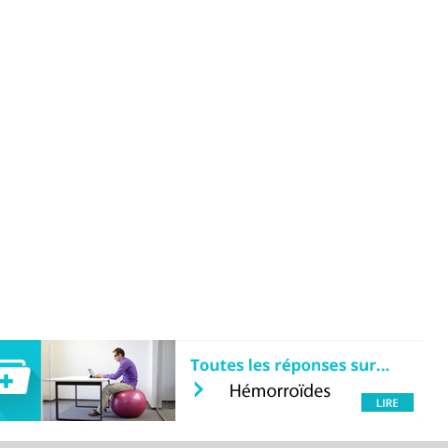
Cytomégalovirus : ce qui
Pourquo
change dans la prise en
gâche-t-
charge des femmes
jours de
enceintes
La sieste empêche-t-elle
Fortes c
de dormir la nuit ?
pourquo
noyade g