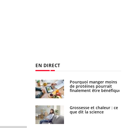
EN DIRECT
i votre ventre
Pourquoi manger moins
il les premiers
de protéines pourrait
 vos vacances ?
finalement être bénéfique
haleurs :
Grossesse et chaleur : ce
i le risque de
que dit la science
rimpe-t-il ?