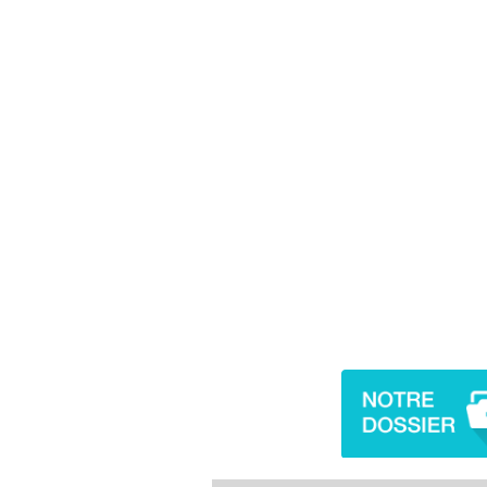
Cancer colorectal : une
stratégie simple aurait
changé la donne au Pays
basque
Chikungunya, dengue,
West Nile : que se passe-
t-il dans le sud de la
France ?