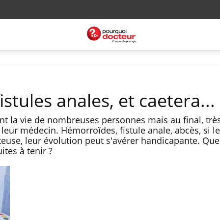
stules anales, et caetera...
ent la vie de nombreuses personnes mais au final, trè
à leur médecin. Hémorroïdes, fistule anale, abcès, si l
teuse, leur évolution peut s'avérer handicapante. Que
ites à tenir ?