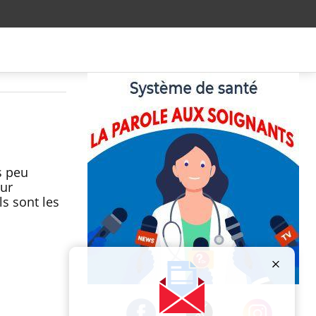
s peu
eur
ls sont les
Publicité