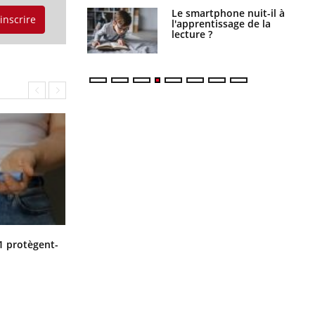
a pourrait-il
Le smartphone nuit-il à
'inscrire
la propagation du
l'apprentissage de la
lecture ?
Cytomégalovirus : ce qui change
1 protègent-
dans la prise en charge des femmes
enceintes