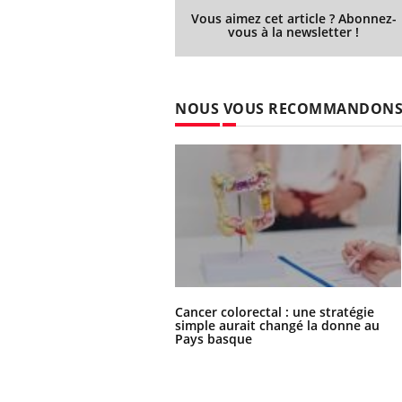
Les médicaments GLP-1
Vous aimez cet article ? Abonnez-
protègent-ils aussi les os
vous à la newsletter !
?
NOUS VOUS RECOMMANDON
Cancer colorectal : une stratégie
simple aurait changé la donne au
Pays basque