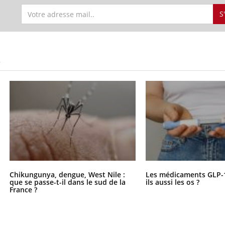
VIH : la fin du comprimé
Le Viagr
S
tous les jours se profile-t-
freiner 
elle enfin ?
cancer ?
S
Chikungunya, dengue, West Nile :
Les médicaments GLP-
que se passe-t-il dans le sud de la
ils aussi les os ?
France ?