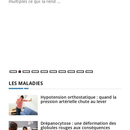
multiples ce qui la rend ...
Ins
You
par
En 2
ento
parf
LES MALADIES
Hypotension orthostatique : quand la
pression artérielle chute au lever
Drépanocytose : une déformation des
globules rouges aux conséquences