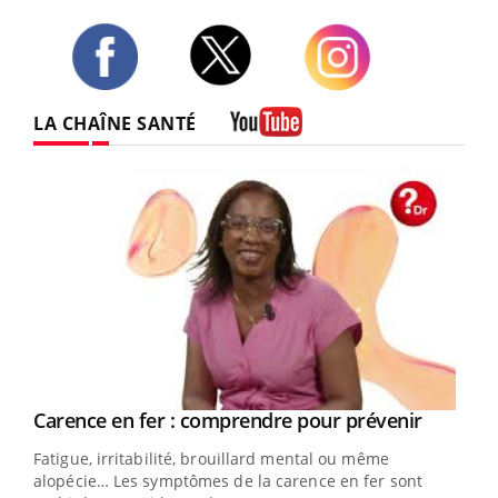
Twitter
Facebook
Instagram
LA CHAÎNE SANTÉ
Youtube
Youtube
a
Carence en fer : comprendre pour prévenir
Youtube
Fatigue, irritabilité, brouillard mental ou même
s non
alopécie… Les symptômes de la carence en fer sont