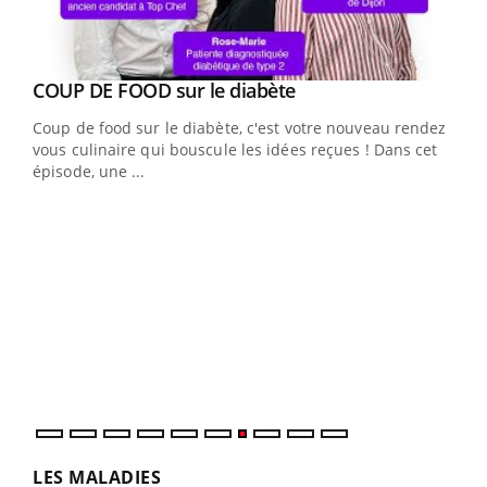
Youtube
cès
COUP DE FOOD sur le diabète
Youtube
Coup de food sur le diabète, c'est votre nouveau rendez-
 en
vous culinaire qui bouscule les idées reçues ! Dans cet
u
épisode, une ...
Qua
You
"Les
trav
DRH 
LES MALADIES