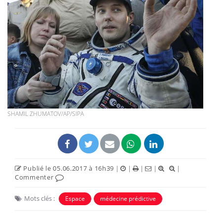
SHAMIL ZHUMATOV/AP/SIPA
Publié le 05.06.2017 à 16h39
|
|
|
|
|
Commenter
Mots clés :
Espace
médecine prédictive