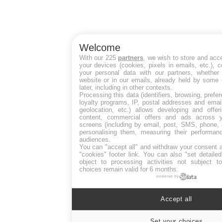
Welcome
With our 225
partners
, we wish to store and acc
your devices (cookies, pixels in emails, etc.),
your personal data with our partners, whether 
website or in our emails, already held by some 
later, including in other contexts.
Processing this data (identifiers, browsing, pref
loyalty programs, IP, postal addresses and emai
geolocation, etc.) allows developing and offer
content, commercial offers and ads across 
screens (including by email, post, SMS, phone, 
personalising them, measuring their performan
audiences.
You can "accept all" and withdraw your consent a
"cookies" footer link
. You can also "set detaile
object to processing activities not subject 
choices remain valid for 6 months.
powered by
Accept all
Set your choices