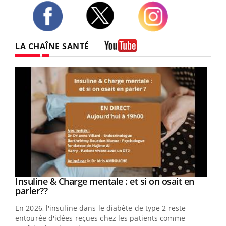
Twitter
Facebook
Instagram
LA CHAÎNE SANTÉ
Youtube
Youtube
Insuline & Charge mentale : et si on osait en
Youtube
Youtube
parler??
En 2026, l'insuline dans le diabète de type 2 reste
entourée d'idées reçues chez les patients comme