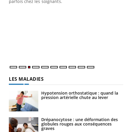
parfois chez les soignants.
Ecz
You
pour
L'ét
Vaca
Nos 
LES MALADIES
Hypotension orthostatique : quand la
pression artérielle chute au lever
Drépanocytose : une déformation des
globules rouges aux conséquences
graves