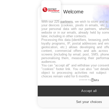
Welcome
With our 225
partners
, we wish to store and a
your devices (cookies, pixels in emails, etc.)
your personal data with our partners, whethe
website or in our emails, already held by some
later, including in other contexts.
Processing this data (identifiers, browsing, pre
loyalty programs, IP, postal addresses and ema
geolocation, etc.) allows developing and off
content, commercial offers and ads across
screens (including by email, post, SMS, phone,
personalising them, measuring their perform
audiences.
You can "accept all" and withdraw your consent
"cookies" footer link
. You can also "set detail
object to processing activities not subject
choices remain valid for 6 months.
powered by
Accept all
Set your choices