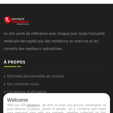
Le site santé de référence avec chaque jour toute l'actualité
médicale decryptée par des médecins en exercice et les
conseils des meilleurs spécialistes.
À PROPOS
Données personnelles et cookies
Qui sommes-nous
Conditions d'utilisation
Plan du site
Welcome
With our 225
partners
, we wish to store and access information on
Mentions Légales
your devices (cookies, pixels in emails, etc.), combine and share
your personal data with our partners, whether collected on this