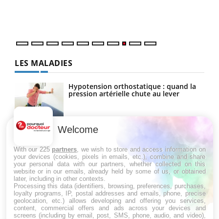
vous
quot
LES MALADIES
Hypotension orthostatique : quand la
pression artérielle chute au lever
Welcome
Drépanocytose : une déformation des
globules rouges aux conséquences
graves
With our 225
partners
, we wish to store and access information on
your devices (cookies, pixels in emails, etc.), combine and share
your personal data with our partners, whether collected on this
website or in our emails, already held by some of us, or obtained
Maladie de Charcot (Sclérose latérale
later, including in other contexts.
amyotrophique)
Processing this data (identifiers, browsing, preferences, purchases,
loyalty programs, IP, postal addresses and emails, phone, precise
geolocation, etc.) allows developing and offering you services,
content, commercial offers and ads across your devices and
screens (including by email, post, SMS, phone, audio, and video),