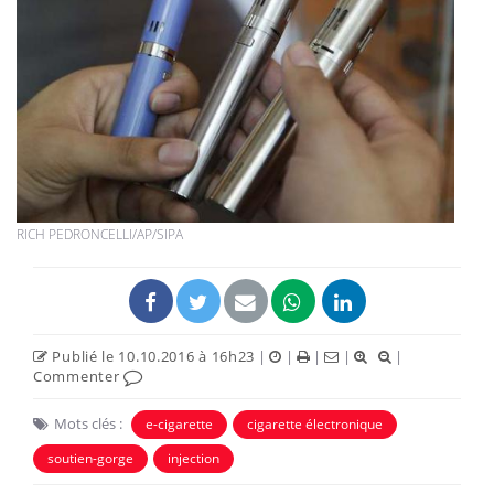
RICH PEDRONCELLI/AP/SIPA
Publié le 10.10.2016 à 16h23
|
|
|
|
|
Commenter
Mots clés :
e-cigarette
cigarette électronique
soutien-gorge
injection