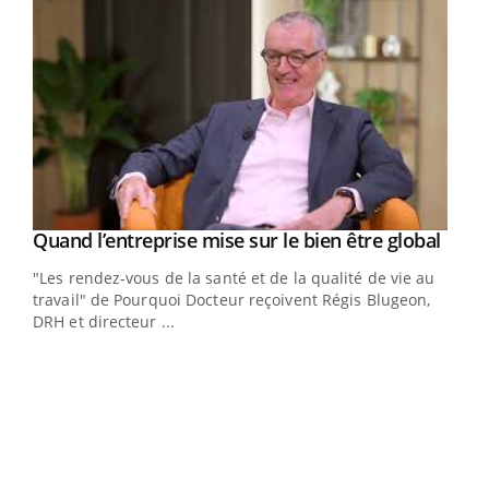
Yout
Quand l’entreprise mise sur le bien être global
Youtube
ndez-
"Les rendez-vous de la santé et de la qualité de vie au
cet
travail" de Pourquoi Docteur reçoivent Régis Blugeon,
DRH et directeur ...
Ecz
You
(3/3
Dans