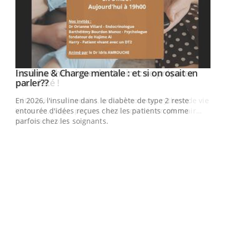
Insuline & Charge mentale : et si on osait en
Eczéma Chronique des Mains : se préparer
Youtube
Youtube
Youtube
Youtube
parler??
pour l’été !
En 2026, l'insuline dans le diabète de type 2 reste
L'été arrive… et avec lui, un tout nouveau rythme de vie !
entourée d'idées reçues chez les patients comme
Vacances, plage, piscine, soleil, activités en plein air…
parfois chez les soignants.
Nos mains sont ...
Dia
You
Le 
pers
ques