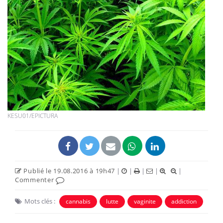
KESU01/EPICTURA
Publié le 19.08.2016 à 19h47
|
|
|
|
|
Commenter
Mots clés :
cannabis
lutte
vaginite
addiction